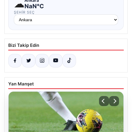
☁
Ankara
NaN°C
ŞEHIR SEÇ
Bizi Takip Edin
Yan Manşet