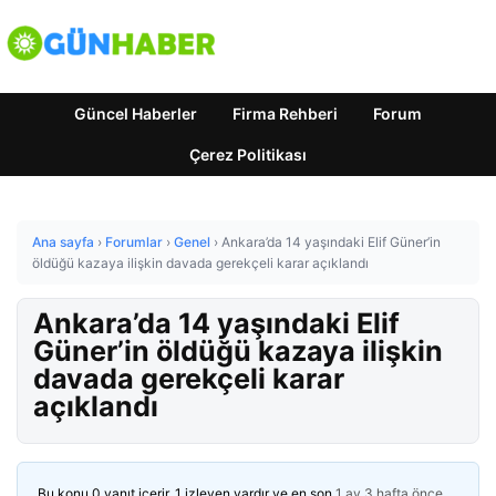
Güncel Haberler
Firma Rehberi
Forum
Çerez Politikası
Ana sayfa
›
Forumlar
›
Genel
›
Ankara’da 14 yaşındaki Elif Güner’in
öldüğü kazaya ilişkin davada gerekçeli karar açıklandı
Ankara’da 14 yaşındaki Elif
Güner’in öldüğü kazaya ilişkin
davada gerekçeli karar
açıklandı
Bu konu 0 yanıt içerir, 1 izleyen vardır ve en son
1 ay 3 hafta önce