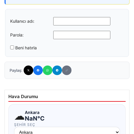
Kullanıcı adı:
Parola:
Beni hatırla
Paylaş:
Hava Durumu
☁
Ankara
NaN°C
ŞEHIR SEÇ