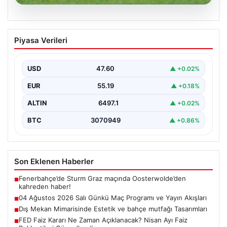
05.08.2026
04 Ağustos 2026 Salı Günkü Maç
Piyasa Verileri
Programı ve Yayın Akışları
04 Ağustos 2026 Salı günü, futbol tutkunları için
oldukça hareketli ve heyecan verici bir…
USD
47.60
▲ +0.02%
EUR
55.19
▲ +0.18%
ALTIN
6497.1
▲ +0.02%
BTC
3070949
▲ +0.86%
Son Eklenen Haberler
Fenerbahçe’de Sturm Graz maçında Oosterwolde’den
■
kahreden haber!
04 Ağustos 2026 Salı Günkü Maç Programı ve Yayın Akışları
■
Dış Mekan Mimarisinde Estetik ve bahçe mutfağı Tasarımları
■
FED Faiz Kararı Ne Zaman Açıklanacak? Nisan Ayı Faiz
■