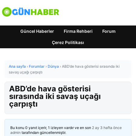
Güncel Haberler
Firma Rehberi
Forum
Çerez Politikası
Ana sayfa
›
Forumlar
›
Dünya
›
ABD’de hava gösterisi sırasında iki
savaş uçağı çarpıştı
ABD’de hava gösterisi
sırasında iki savaş uçağı
çarpıştı
Bu konu 0 yanıt içerir, 1 izleyen vardır ve en son
2 ay 3 hafta önce
admin
tarafından güncellenmiştir.