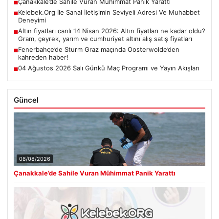
Çanakkale’de Sahile Vuran Mühimmat Panik Yarattı
■
Kelebek.Org İle Sanal İletişimin Seviyeli Adresi Ve Muhabbet
■
Deneyimi
Altın fiyatları canlı 14 Nisan 2026: Altın fiyatları ne kadar oldu?
■
Gram, çeyrek, yarım ve cumhuriyet altını alış satış fiyatları
Fenerbahçe’de Sturm Graz maçında Oosterwolde’den
■
kahreden haber!
04 Ağustos 2026 Salı Günkü Maç Programı ve Yayın Akışları
■
Güncel
08/08/2026
Çanakkale’de Sahile Vuran Mühimmat Panik Yarattı