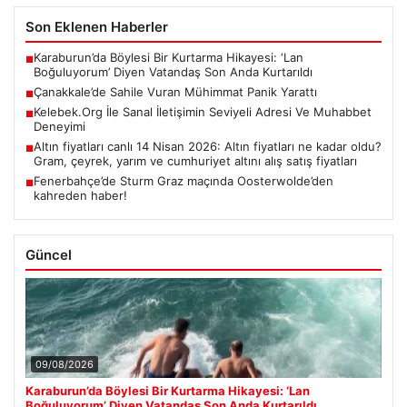
Son Eklenen Haberler
Karaburun’da Böylesi Bir Kurtarma Hikayesi: ‘Lan
■
Boğuluyorum’ Diyen Vatandaş Son Anda Kurtarıldı
Çanakkale’de Sahile Vuran Mühimmat Panik Yarattı
■
Kelebek.Org İle Sanal İletişimin Seviyeli Adresi Ve Muhabbet
■
Deneyimi
Altın fiyatları canlı 14 Nisan 2026: Altın fiyatları ne kadar oldu?
■
Gram, çeyrek, yarım ve cumhuriyet altını alış satış fiyatları
Fenerbahçe’de Sturm Graz maçında Oosterwolde’den
■
kahreden haber!
Güncel
09/08/2026
Karaburun’da Böylesi Bir Kurtarma Hikayesi: ‘Lan
Boğuluyorum’ Diyen Vatandaş Son Anda Kurtarıldı