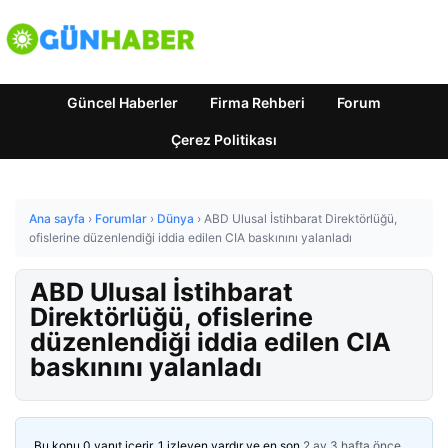
Güncel Haberler
Firma Rehberi
Forum
Çerez Politikası
Ana sayfa
›
Forumlar
›
Dünya
›
ABD Ulusal İstihbarat Direktörlüğü,
ofislerine düzenlendiği iddia edilen CIA baskınını yalanladı
ABD Ulusal İstihbarat
Direktörlüğü, ofislerine
düzenlendiği iddia edilen CIA
baskınını yalanladı
Bu konu 0 yanıt içerir, 1 izleyen vardır ve en son
2 ay 3 hafta önce