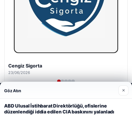
Cengiz Sigorta
23/06/2026
×
Göz Atın
Web sitemizi nasıl kullandığınızı daha iyi anlayabilmek,
deneyiminizi kişiselleştirmek ve geliştirmek amacıyla çerezler
kullanıyoruz.
Çerez Politikamız
ABD Ulusal İstihbarat Direktörlüğü, ofislerine
düzenlendiği iddia edilen CIA baskınını yalanladı
Reddet
Kabul Et
© 2026 Gün Haber – Güncel Haberler
i
malta work and study
|
lemagrup.com.tr