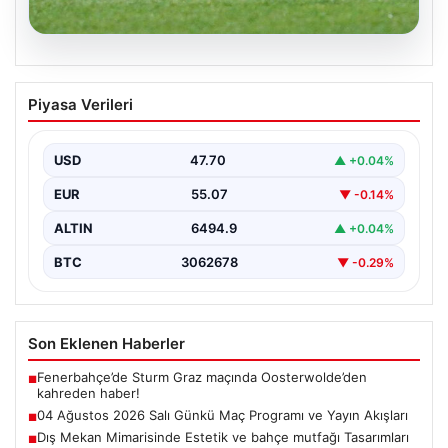
05.08.2026
04 Ağustos 2026 Salı Günkü Maç
Piyasa Verileri
Programı ve Yayın Akışları
04 Ağustos 2026 Salı günü, futbol tutkunları için
oldukça hareketli ve heyecan verici bir…
USD
47.70
▲ +0.04%
EUR
55.07
▼ -0.14%
ALTIN
6494.9
▲ +0.04%
BTC
3062678
▼ -0.29%
Son Eklenen Haberler
Fenerbahçe’de Sturm Graz maçında Oosterwolde’den
■
kahreden haber!
04 Ağustos 2026 Salı Günkü Maç Programı ve Yayın Akışları
■
Dış Mekan Mimarisinde Estetik ve bahçe mutfağı Tasarımları
■