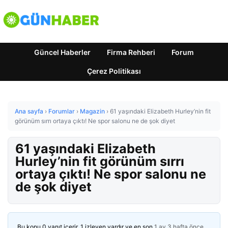
Güncel Haberler
Firma Rehberi
Forum
Çerez Politikası
Ana sayfa
›
Forumlar
›
Magazin
›
61 yaşındaki Elizabeth Hurley’nin fit
görünüm sırrı ortaya çıktı! Ne spor salonu ne de şok diyet
61 yaşındaki Elizabeth
Hurley’nin fit görünüm sırrı
ortaya çıktı! Ne spor salonu ne
de şok diyet
Bu konu 0 yanıt içerir, 1 izleyen vardır ve en son
1 ay 3 hafta önce