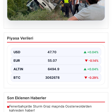
03.08.2026
Samsun’da Yolcu Otobüsü Devrildi: Çok
Piyasa Verileri
Sayıda Yaralı Var
Samsun’un Çarşamba ilçesi yakınlarında meydana gelen
trafik kazasında, özel halk otobüsü kontrolden çıkarak
USD
47.70
▲ +0.04%
devrildi…
EUR
55.07
▼ -0.14%
ALTIN
6494.9
▲ +0.04%
BTC
3062678
▼ -0.29%
Son Eklenen Haberler
Fenerbahçe’de Sturm Graz maçında Oosterwolde’den
■
kahreden haber!