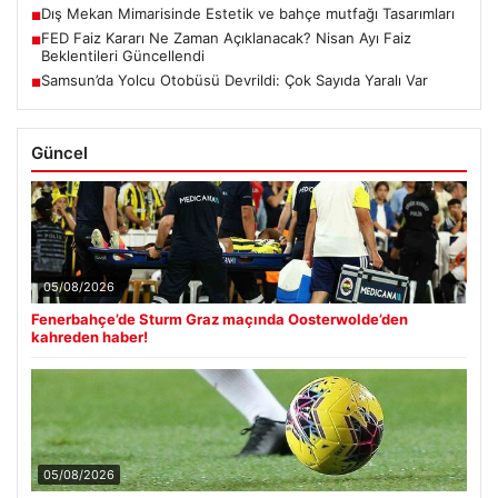
Dış Mekan Mimarisinde Estetik ve bahçe mutfağı Tasarımları
■
FED Faiz Kararı Ne Zaman Açıklanacak? Nisan Ayı Faiz
■
Beklentileri Güncellendi
Samsun’da Yolcu Otobüsü Devrildi: Çok Sayıda Yaralı Var
■
Güncel
05/08/2026
Fenerbahçe’de Sturm Graz maçında Oosterwolde’den
kahreden haber!
05/08/2026