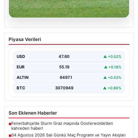
05.08.2026
04 Ağustos 2026 Salı Günkü Maç
Piyasa Verileri
Programı ve Yayın Akışları
04 Ağustos 2026 Salı günü, futbol tutkunları için
oldukça hareketli ve heyecan verici bir…
USD
47.60
▲ +0.02%
EUR
55.19
▲ +0.18%
ALTIN
6497.1
▲ +0.02%
BTC
3070949
▲ +0.86%
Son Eklenen Haberler
Fenerbahçe’de Sturm Graz maçında Oosterwolde’den
■
kahreden haber!
04 Ağustos 2026 Salı Günkü Maç Programı ve Yayın Akışları
■