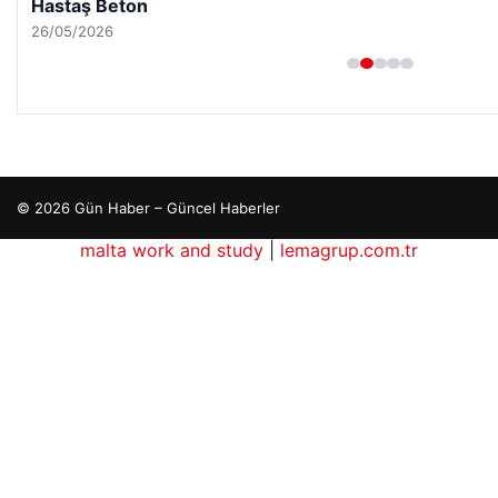
Hastaş Beton
26/05/2026
© 2026 Gün Haber – Güncel Haberler
i
malta work and study
|
lemagrup.com.tr
ort
ort
ort
ort
ort
io