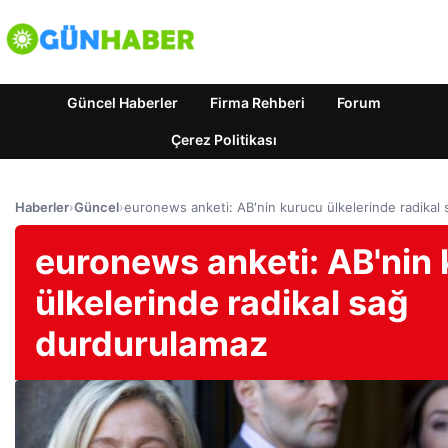
Güncel Haberler
Firma Rehberi
Forum
Çerez Politikası
Haberler
›
Güncel
›
euronews anketi: AB'nin kurucu ülkelerinde radikal
euronews anketi: AB'nin
ülkelerinde radikal sağ
durdurulamaz