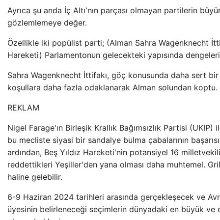
Ayrıca şu anda İç Altı'nın parçası olmayan partilerin büyü
gözlemlemeye değer.
Özellikle iki popülist parti; (Alman Sahra Wagenknecht İtti
Hareketi) Parlamentonun gelecekteki yapısında dengeleri 
Sahra Wagenknecht İttifakı, göç konusunda daha sert bir
koşullara daha fazla odaklanarak Alman solundan koptu.
REKLAM
Nigel Farage'ın Birleşik Krallık Bağımsızlık Partisi (UKIP) 
bu mecliste siyasi bir sandalye bulma çabalarının başarıs
ardından, Beş Yıldız Hareketi'nin potansiyel 16 milletveki
reddettikleri Yeşiller'den yana olması daha muhtemel. Grillin
haline gelebilir.
6-9 Haziran 2024 tarihleri ​​arasında gerçekleşecek ve A
üyesinin belirleneceği seçimlerin dünyadaki en büyük ve 