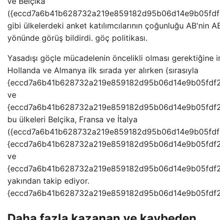
ve Belçika
({eccd7a6b41b628732a219e859182d95b06d14e9b05fd
gibi ülkelerdeki anket katılımcılarının çoğunluğu AB'nin A
yönünde görüş bildirdi. göç politikası.
Yasadışı göçle mücadelenin öncelikli olması gerektiğine i
Hollanda ve Almanya ilk sırada yer alırken (sırasıyla
{eccd7a6b41b628732a219e859182d95b06d14e9b05fdf
ve
{eccd7a6b41b628732a219e859182d95b06d14e9b05fdf
bu ülkeleri Belçika, Fransa ve İtalya
({eccd7a6b41b628732a219e859182d95b06d14e9b05fd
{eccd7a6b41b628732a219e859182d95b06d14e9b05fdf
ve
{eccd7a6b41b628732a219e859182d95b06d14e9b05fdf
yakından takip ediyor.
{eccd7a6b41b628732a219e859182d95b06d14e9b05fdf2
Daha fazla kazanan ve kaybeden