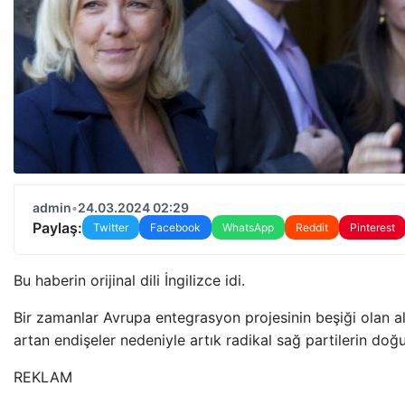
admin
•
24.03.2024 02:29
Paylaş:
Twitter
Facebook
WhatsApp
Reddit
Pinterest
Bu haberin orijinal dili İngilizce idi.
Bir zamanlar Avrupa entegrasyon projesinin beşiği olan altı
artan endişeler nedeniyle artık radikal sağ partilerin doğu
REKLAM