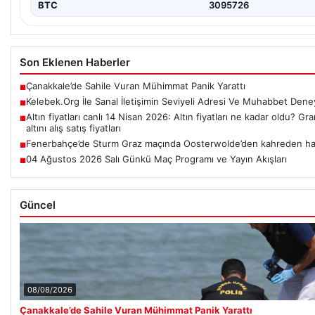
BTC
3095726
Son Eklenen Haberler
Çanakkale’de Sahile Vuran Mühimmat Panik Yarattı
■
Kelebek.Org İle Sanal İletişimin Seviyeli Adresi Ve Muhabbet Dene
■
Altın fiyatları canlı 14 Nisan 2026: Altın fiyatları ne kadar oldu? 
■
altını alış satış fiyatları
Fenerbahçe’de Sturm Graz maçında Oosterwolde’den kahreden ha
■
04 Ağustos 2026 Salı Günkü Maç Programı ve Yayın Akışları
■
Güncel
08/08/2026
Çanakkale’de Sahile Vuran Mühimmat Panik Yarattı