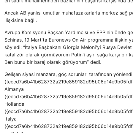
en sadık muhaliflerinden bazılarının başarısı karşısında de
Ancak AB yanlısı umutlar muhafazakarlarla merkez sağ par
ilişkisine bağlı.
Avrupa Komisyonu Başkan Yardımcısı ve EPP'nin önde gel
Schinas, 19 Mart'ta Euronews On Air programına ilişkin y
söyledi: “İtalya Başbakanı Giorgia Meloni'yi Rusya Devlet 
katalizör olarak görmüyorum Putin'i aşırı sağa karşı bir 
Ben bunu bir baraj olarak görüyorum” dedi.
Gelişen siyasi manzara, göç sorunları tarafından yönlendir
({eccd7a6b41b628732a219e859182d95b06d14e9b05fdf
Almanya
({eccd7a6b41b628732a219e859182d95b06d14e9b05fdf
Hollanda
({eccd7a6b41b628732a219e859182d95b06d14e9b05fdf
İtalya
({eccd7a6b41b628732a219e859182d95b06d14e9b05fd