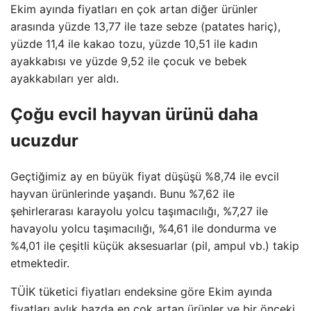
Ekim ayında fiyatları en çok artan diğer ürünler
arasında yüzde 13,77 ile taze sebze (patates hariç),
yüzde 11,4 ile kakao tozu, yüzde 10,51 ile kadın
ayakkabısı ve yüzde 9,52 ile çocuk ve bebek
ayakkabıları yer aldı.
Çoğu evcil hayvan ürünü daha
ucuzdur
Geçtiğimiz ay en büyük fiyat düşüşü %8,74 ile evcil
hayvan ürünlerinde yaşandı. Bunu %7,62 ile
şehirlerarası karayolu yolcu taşımacılığı, %7,27 ile
havayolu yolcu taşımacılığı, %4,61 ile dondurma ve
%4,01 ile çeşitli küçük aksesuarlar (pil, ampul vb.) takip
etmektedir.
TÜİK tüketici fiyatları endeksine göre Ekim ayında
fiyatları aylık bazda en çok artan ürünler ve bir önceki