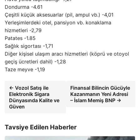
Dondurma -4.61
Çeşitli küçük aksesuarlar (pil, ampul vb.) -4,01
Yerleşimlerdeki otel, pansiyon vb. konaklama
hizmetleri -2,79
Patates -1.85
Sağlık sigortası -1,71
Diğer kişisel ulaşım aracı hizmetleri (köprü ve otoyol
geçiş ücretleri dahil) -1,28
Taze meyve -1,19
← Vozol Satış ile
Finansal Bilincin Gücüyle
Elektronik Sigara
Kazanmanın Yeni Adresi
Dünyasında Kalite ve
– İslam Memiş BNP →
Güven
Tavsiye Edilen Haberler