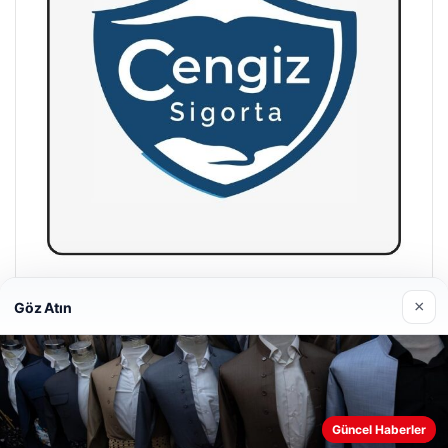
Hastaş Beton
×
Göz Atın
26/05/2026
Web sitemizi nasıl kullandığınızı daha iyi anlayabilmek,
Güncel Haberler
deneyiminizi kişiselleştirmek ve geliştirmek amacıyla çerezler