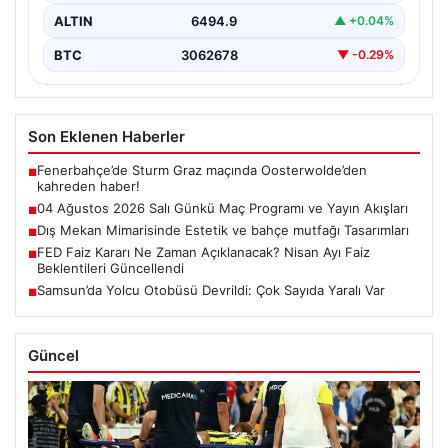
ALTIN
6494.9
▲ +0.04%
BTC
3062678
▼ -0.29%
Son Eklenen Haberler
Fenerbahçe’de Sturm Graz maçında Oosterwolde’den
■
kahreden haber!
04 Ağustos 2026 Salı Günkü Maç Programı ve Yayın Akışları
■
Dış Mekan Mimarisinde Estetik ve bahçe mutfağı Tasarımları
■
FED Faiz Kararı Ne Zaman Açıklanacak? Nisan Ayı Faiz
■
Beklentileri Güncellendi
Samsun’da Yolcu Otobüsü Devrildi: Çok Sayıda Yaralı Var
■
Güncel