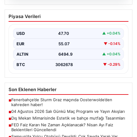
05.08.2026
04 Ağustos 2026 Salı Günkü Maç
Piyasa Verileri
Programı ve Yayın Akışları
04 Ağustos 2026 Salı günü, futbol tutkunları için
oldukça hareketli ve heyecan verici bir…
USD
47.70
▲ +0.04%
EUR
55.07
▼ -0.14%
ALTIN
6494.9
▲ +0.04%
BTC
3062678
▼ -0.29%
Son Eklenen Haberler
Fenerbahçe’de Sturm Graz maçında Oosterwolde’den
■
kahreden haber!
04 Ağustos 2026 Salı Günkü Maç Programı ve Yayın Akışları
■
Dış Mekan Mimarisinde Estetik ve bahçe mutfağı Tasarımları
■
FED Faiz Kararı Ne Zaman Açıklanacak? Nisan Ayı Faiz
■
Beklentileri Güncellendi
Samsun’da Yolcu Otobüsü Devrildi: Çok Sayıda Yaralı Var
■