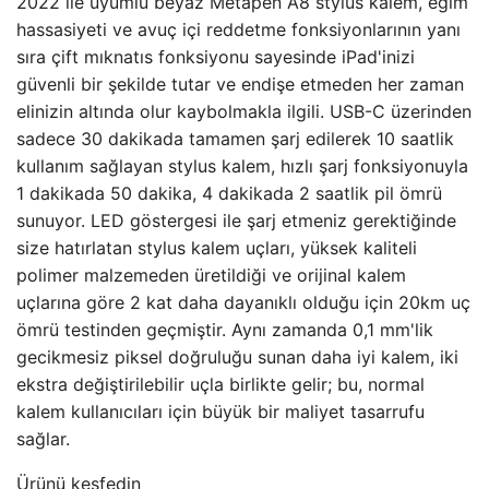
2022 ile uyumlu beyaz Metapen A8 stylus kalem, eğim
hassasiyeti ve avuç içi reddetme fonksiyonlarının yanı
sıra çift mıknatıs fonksiyonu sayesinde iPad'inizi
güvenli bir şekilde tutar ve endişe etmeden her zaman
elinizin altında olur kaybolmakla ilgili. USB-C üzerinden
sadece 30 dakikada tamamen şarj edilerek 10 saatlik
kullanım sağlayan stylus kalem, hızlı şarj fonksiyonuyla
1 dakikada 50 dakika, 4 dakikada 2 saatlik pil ömrü
sunuyor. LED göstergesi ile şarj etmeniz gerektiğinde
size hatırlatan stylus kalem uçları, yüksek kaliteli
polimer malzemeden üretildiği ve orijinal kalem
uçlarına göre 2 kat daha dayanıklı olduğu için 20km uç
ömrü testinden geçmiştir. Aynı zamanda 0,1 mm'lik
gecikmesiz piksel doğruluğu sunan daha iyi kalem, iki
ekstra değiştirilebilir uçla birlikte gelir; bu, normal
kalem kullanıcıları için büyük bir maliyet tasarrufu
sağlar.
Ürünü keşfedin