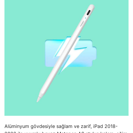
Alüminyum gövdesiyle sağlam ve zarif, iPad 2018-