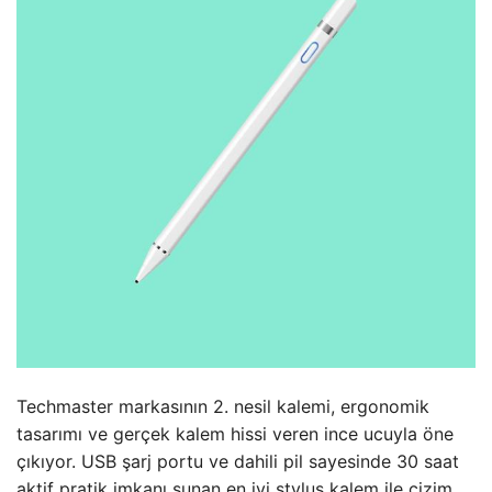
Techmaster markasının 2. nesil kalemi, ergonomik
tasarımı ve gerçek kalem hissi veren ince ucuyla öne
çıkıyor. USB şarj portu ve dahili pil sayesinde 30 saat
aktif pratik imkanı sunan en iyi stylus kalem ile çizim