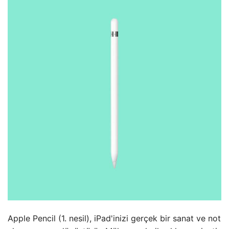
Apple Pencil (1. nesil), iPad'inizi gerçek bir sanat ve not