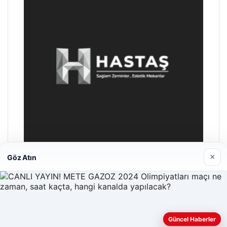
×
Göz Atın
Hastaş Beton
26/05/2026
Güncel Haberler
Web sitemizi nasıl kullandığınızı daha iyi anlayabilmek,