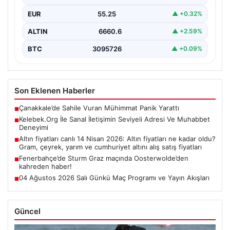
olarak…
EUR
55.25
▲ +0.32%
ALTIN
6660.6
▲ +2.59%
BTC
3095726
▲ +0.09%
Son Eklenen Haberler
Çanakkale’de Sahile Vuran Mühimmat Panik Yarattı
■
Kelebek.Org İle Sanal İletişimin Seviyeli Adresi Ve Muhabbet
■
Deneyimi
Altın fiyatları canlı 14 Nisan 2026: Altın fiyatları ne kadar oldu?
■
Gram, çeyrek, yarım ve cumhuriyet altını alış satış fiyatları
Fenerbahçe’de Sturm Graz maçında Oosterwolde’den
■
kahreden haber!
04 Ağustos 2026 Salı Günkü Maç Programı ve Yayın Akışları
■
Güncel