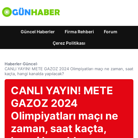
Güncel Haberler
Firma Rehberi
Forum
Çerez Politikası
Haberler
›
Güncel
›
CANLI YAYIN! METE GAZOZ 2024 Olimpiyatları maçı ne zaman, saat
kaçta, hangi kanalda yapılacak?
CANLI YAYIN! METE
GAZOZ 2024
Olimpiyatları maçı ne
zaman, saat kaçta,