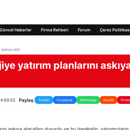
Güncel Haberler
Firma Rehberi
Forum
Çerez Politikas
 askıya aldı
jiye yatırım planlarını askıy
Paylaş:
24 03:22
Twitter
Facebook
WhatsApp
Reddit
Pinte
arını askıya alacağını duyurdu ve bu hareketin, yatırımcıların