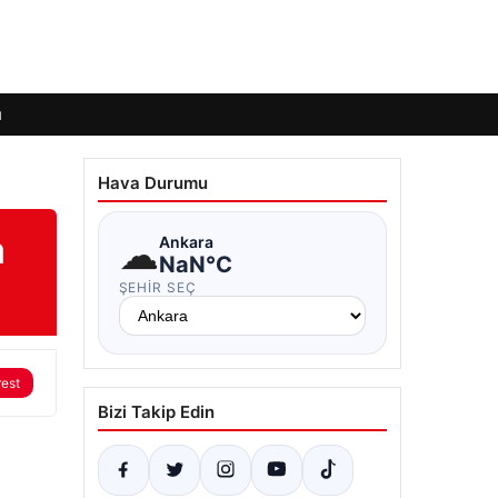
ı
Hava Durumu
a
☁
Ankara
NaN°C
ŞEHIR SEÇ
rest
Bizi Takip Edin