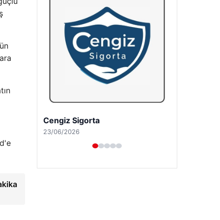
güçlü
ş
nün
lara
tın
Hastaş Beton
26/05/2026
d'e
akika