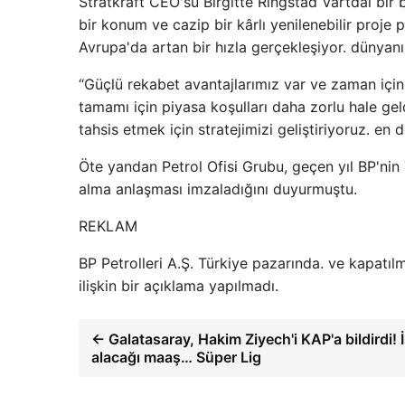
Stratkraft CEO'su Birgitte Ringstad Vartdal bir b
bir konum ve cazip bir kârlı yenilenebilir proje p
Avrupa'da artan bir hızla gerçekleşiyor. dünyanın
“Güçlü rekabet avantajlarımız var ve zaman için
tamamı için piyasa koşulları daha zorlu hale gel
tahsis etmek için stratejimizi geliştiriyoruz. en de
Öte yandan Petrol Ofisi Grubu, geçen yıl BP'nin T
alma anlaşması imzaladığını duyurmuştu.
REKLAM
BP Petrolleri A.Ş. Türkiye pazarında. ve kapatıl
ilişkin bir açıklama yapılmadı.
← Galatasaray, Hakim Ziyech'i KAP'a bildirdi! 
alacağı maaş… Süper Lig