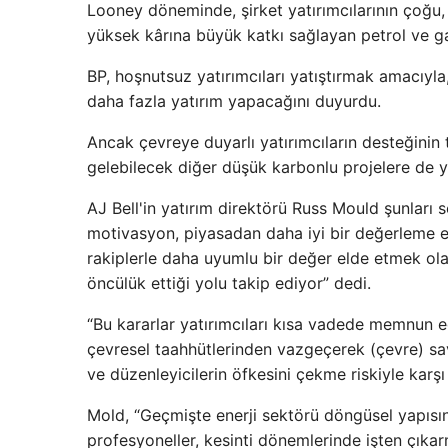
Looney döneminde, şirket yatırımcılarının çoğ
yüksek kârına büyük katkı sağlayan petrol ve ga
BP, hoşnutsuz yatırımcıları yatıştırmak amacıyla
daha fazla yatırım yapacağını duyurdu.
Ancak çevreye duyarlı yatırımcıların desteğinin
gelebilecek diğer düşük karbonlu projelere de 
AJ Bell'in yatırım direktörü Russ Mould şunları 
motivasyon, piyasadan daha iyi bir değerleme 
rakiplerle daha uyumlu bir değer elde etmek ola
öncülük ettiği yolu takip ediyor” dedi.
“Bu kararlar yatırımcıları kısa vadede memnun ede
çevresel taahhütlerinden vazgeçerek (çevre) sa
ve düzenleyicilerin öfkesini çekme riskiyle karşı 
Mold, “Geçmişte enerji sektörü döngüsel yapıs
profesyoneller, kesinti dönemlerinde işten çıkar