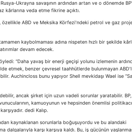
u, Rusya-Ukrayna savaşının ardından artan ve o dönemde BP
z kârlarına veda etme fikrine açıktı.
, özellikle ABD ve Meksika Körfezi'ndeki petrol ve gaz proje
 tamamen kaybolmaması adına nispeten hızlı bir şekilde kârl
yatırımlar devam edecek.
söyledi: “Daha yavaş bir enerji geçişi yolunu izlemenin ardın
elde etmek, benzer çevresel taahhütlerde bulunmayan ABD'l
bilir. Auchincloss bunu yapıyor Shell mevkidaşı Wael ise “S
bilir, ancak şirket için uzun vadeli sorunlar yaratabilir. BP,
vunucularının, kamuoyunun ve hepsinden önemlisi politikacı
karşıyadır. dedi Kalıp.
ından kaynaklanan sorunlarla boğuşuyordu ve bu alandaki
ma dalgalarıyla karşı karşıya kaldı. Bu, iş gücünün yaşlanma