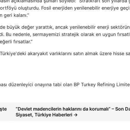
asın açıklamasında şunları söyledi: “Stratkraft son yıllarda 
ortföyü oluşturdu. Fosil enerjiden yenilenebilir enerjiye geçi
 geri kalanı.”
de büyük değer yarattık, ancak yenilenebilir enerji sektörü
di. Bu nedenle, sermayemizi stratejik olarak en uygun fırsat
ğerli fırsatlar.”
ürkiye'deki akaryakıt varlıklarını satın almak üzere hisse sa
ması düzenleyici onayına tabi olan BP Turkey Refining Limite
İşte
“Devlet madencilerin haklarını da korumalı” – Son D
Siyaset, Türkiye Haberleri →