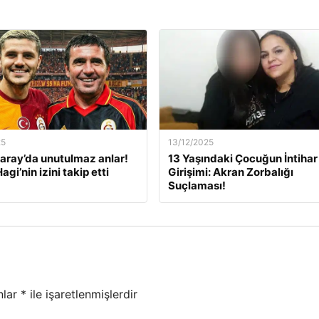
25
13/12/2025
aray’da unutulmaz anlar!
13 Yaşındaki Çocuğun İntihar
Hagi’nin izini takip etti
Girişimi: Akran Zorbalığı
Suçlaması!
nlar
*
ile işaretlenmişlerdir