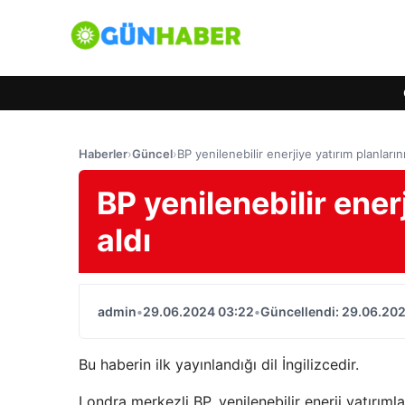
Haberler
›
Güncel
›
BP yenilenebilir enerjiye yatırım planlarını
BP yenilenebilir ener
aldı
admin
•
29.06.2024 03:22
•
Güncellendi: 29.06.20
Bu haberin ilk yayınlandığı dil İngilizcedir.
Londra merkezli BP, yenilenebilir enerji yatırıml