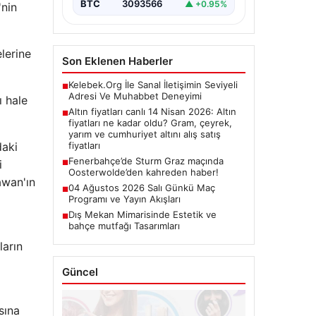
BTC
3093566
▲ +0.95%
'nin
lerine
Son Eklenen Haberler
Kelebek.Org İle Sanal İletişimin Seviyeli
■
Adresi Ve Muhabbet Deneyimi
ı hale
Altın fiyatları canlı 14 Nisan 2026: Altın
■
fiyatları ne kadar oldu? Gram, çeyrek,
yarım ve cumhuriyet altını alış satış
daki
fiyatları
Fenerbahçe’de Sturm Graz maçında
i
■
Oosterwolde’den kahreden haber!
awan'ın
04 Ağustos 2026 Salı Günkü Maç
■
Programı ve Yayın Akışları
Dış Mekan Mimarisinde Estetik ve
■
bahçe mutfağı Tasarımları
ların
Güncel
sına