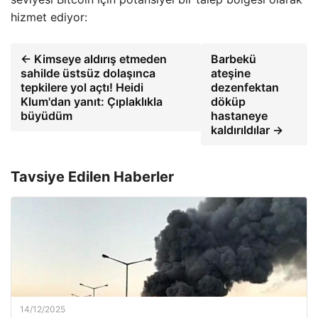
hizmet ediyor:
← Kimseye aldırış etmeden
Barbekü
sahilde üstsüz dolaşınca
ateşine
tepkilere yol açtı! Heidi
dezenfektan
Klum'dan yanıt: Çıplaklıkla
döküp
büyüdüm
hastaneye
kaldırıldılar →
Tavsiye Edilen Haberler
14/12/2025