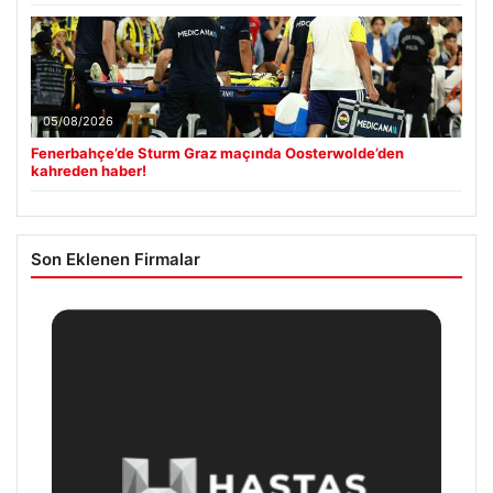
05/08/2026
Fenerbahçe’de Sturm Graz maçında Oosterwolde’den
kahreden haber!
Son Eklenen Firmalar