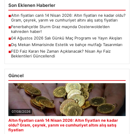
Son Eklenen Haberler
Altın fiyatları canlı 14 Nisan 2026: Altın fiyatları ne kadar oldu?
■
Gram, çeyrek, yarım ve cumhuriyet altını alış satış fiyatları
Fenerbahçe’de Sturm Graz maçında Oosterwolde’den
■
kahreden haber!
04 Ağustos 2026 Salı Günkü Maç Programı ve Yayın Akışları
■
Dış Mekan Mimarisinde Estetik ve bahçe mutfağı Tasarımları
■
FED Faiz Kararı Ne Zaman Açıklanacak? Nisan Ayı Faiz
■
Beklentileri Güncellendi
Güncel
07/08/2026
Altın fiyatları canlı 14 Nisan 2026: Altın fiyatları ne kadar
oldu? Gram, çeyrek, yarım ve cumhuriyet altını alış satış
fiyatları