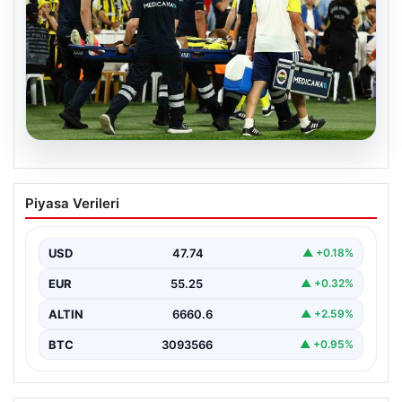
05.08.2026
Fenerbahçe’de Sturm Graz maçında
Piyasa Verileri
Oosterwolde’den kahreden haber!
USD
47.74
▲ +0.18%
EUR
55.25
▲ +0.32%
ALTIN
6660.6
▲ +2.59%
BTC
3093566
▲ +0.95%