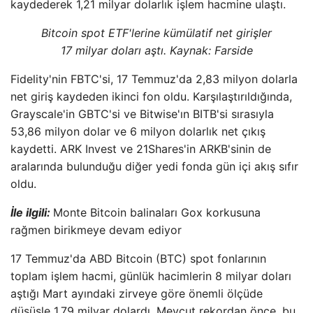
kaydederek 1,21 milyar dolarlık işlem hacmine ulaştı.
Bitcoin spot ETF'lerine kümülatif net girişler
17 milyar doları aştı. Kaynak: Farside
Fidelity'nin FBTC'si, 17 Temmuz'da 2,83 milyon dolarla
net giriş kaydeden ikinci fon oldu. Karşılaştırıldığında,
Grayscale'in GBTC'si ve Bitwise'ın BITB'si sırasıyla
53,86 milyon dolar ve 6 milyon dolarlık net çıkış
kaydetti. ARK Invest ve 21Shares'in ARKB'sinin de
aralarında bulunduğu diğer yedi fonda gün içi akış sıfır
oldu.
İle ilgili:
Monte Bitcoin balinaları Gox korkusuna
rağmen birikmeye devam ediyor
17 Temmuz'da ABD Bitcoin (BTC) spot fonlarının
toplam işlem hacmi, günlük hacimlerin 8 milyar doları
aştığı Mart ayındaki zirveye göre önemli ölçüde
düşüşle 1,79 milyar dolardı. Mevcut rekordan önce, bu