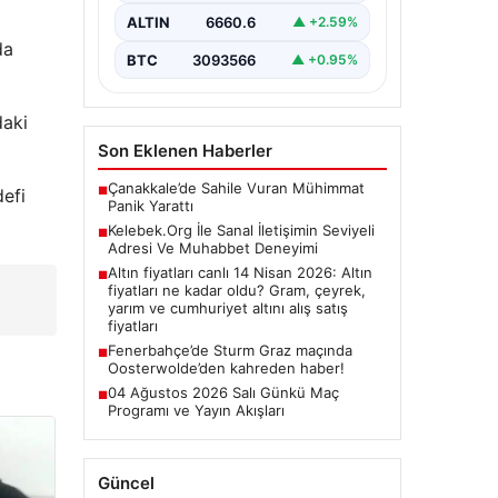
oluşturması kritik bir önem
ALTIN
6660.6
▲ +2.59%
barındırmaktadır. Güncel olarak…
da
BTC
3093566
▲ +0.95%
daki
Son Eklenen Haberler
Çanakkale’de Sahile Vuran Mühimmat
■
defi
Panik Yarattı
Kelebek.Org İle Sanal İletişimin Seviyeli
■
Adresi Ve Muhabbet Deneyimi
Altın fiyatları canlı 14 Nisan 2026: Altın
■
fiyatları ne kadar oldu? Gram, çeyrek,
yarım ve cumhuriyet altını alış satış
fiyatları
Fenerbahçe’de Sturm Graz maçında
■
Oosterwolde’den kahreden haber!
04 Ağustos 2026 Salı Günkü Maç
■
Programı ve Yayın Akışları
Güncel