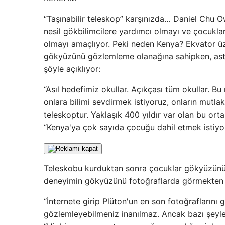
“Taşınabilir teleskop” karşınızda… Daniel Chu 
nesil gökbilimcilere yardımcı olmayı ve çocukl
olmayı amaçlıyor. Peki neden Kenya? Ekvator üz
gökyüzünü gözlemleme olanağına sahipken, astro
şöyle açıklıyor:
“Asıl hedefimiz okullar. Açıkçası tüm okullar.
onlara bilimi sevdirmek istiyoruz, onların mutl
teleskoptur. Yaklaşık 400 yıldır var olan bu or
“Kenya'ya çok sayıda çocuğu dahil etmek istiyo
Teleskobu kurduktan sonra çocuklar gökyüzünü f
deneyimin gökyüzünü fotoğraflarda görmekten ç
“İnternete girip Plüton'un en son fotoğraflarını 
gözlemleyebilmeniz inanılmaz. Ancak bazı şeyler