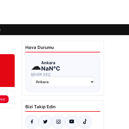
ı
Hava Durumu
☁
Ankara
NaN°C
ŞEHIR SEÇ
rest
Bizi Takip Edin