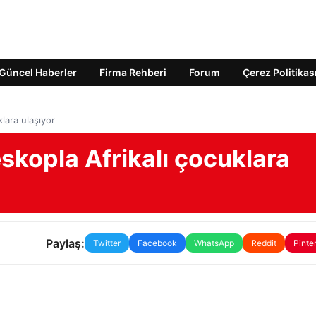
Güncel Haberler
Firma Rehberi
Forum
Çerez Politikas
lara ulaşıyor
skopla Afrikalı çocuklara
Paylaş:
Twitter
Facebook
WhatsApp
Reddit
Pinte