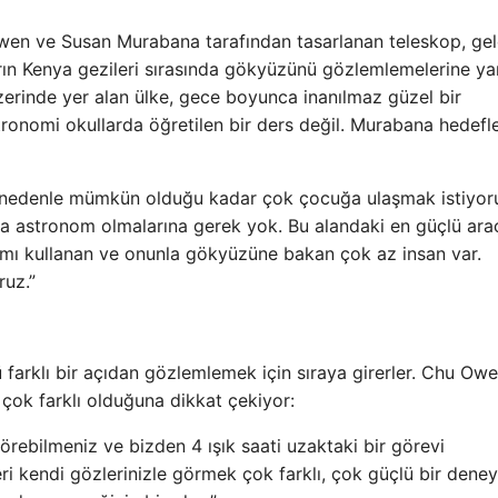
Owen ve Susan Murabana tarafından tasarlanan teleskop, ge
arın Kenya gezileri sırasında gökyüzünü gözlemlemelerine ya
erinde yer alan ülke, gece boyunca inanılmaz güzel bir
nomi okullarda öğretilen bir ders değil. Murabana hedefle
 Bu nedenle mümkün olduğu kadar çok çocuğa ulaşmak istiyor
aka astronom olmalarına gerek yok. Bu alandaki en güçlü ara
tamı kullanan ve onunla gökyüzüne bakan çok az insan var.
ruz.”
arklı bir açıdan gözlemlemek için sıraya girerler. Chu Owe
ok farklı olduğuna dikkat çekiyor:
görebilmeniz ve bizden 4 ışık saati uzaktaki bir görevi
i kendi gözlerinizle görmek çok farklı, çok güçlü bir deney