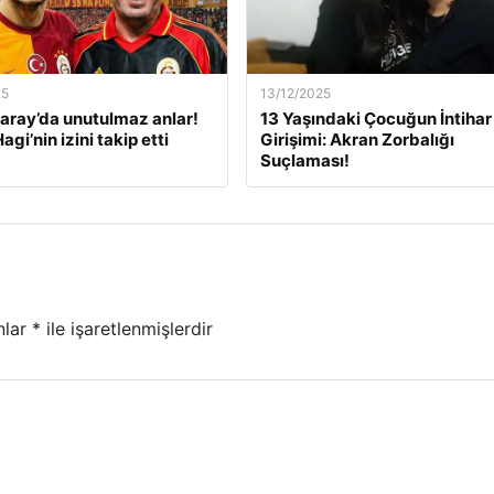
25
13/12/2025
aray’da unutulmaz anlar!
13 Yaşındaki Çocuğun İntihar
Hagi’nin izini takip etti
Girişimi: Akran Zorbalığı
Suçlaması!
nlar
*
ile işaretlenmişlerdir