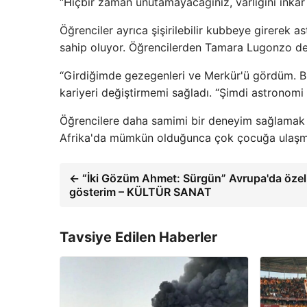
“Hiçbir zaman unutamayacağınız, varlığını inkar
Öğrenciler ayrıca şişirilebilir kubbeye girerek 
sahip oluyor. Öğrencilerden Tamara Lugonzo den
“Girdiğimde gezegenleri ve Merkür'ü gördüm. Bize
kariyeri değiştirmemi sağladı. “Şimdi astronomi
Öğrencilere daha samimi bir deneyim sağlamak iç
Afrika'da mümkün olduğunca çok çocuğa ulaşmak
← “İki Gözüm Ahmet: Sürgün” Avrupa'da özel
gösterim – KÜLTÜR SANAT
Tavsiye Edilen Haberler