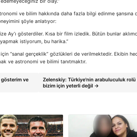
 edemeyeceğiniz bir olay.”
astronomi ve bilim hakkında daha fazla bilgi edinme şansına 
eyimini şöyle anlatıyor:
 Ay’ı gösterdiler. Kısa bir film izledik. Bütün bunlar aklım
 yapmak istiyorum, bu harika.”
in “sanal gerçeklik” gözlükleri de verilmektedir. Ekibin he
 ve astronomi ve bilimi tanıtmaktır.
 gösterim ve
Zelenskiy: Türkiye'nin arabuluculuk rolü
bizim için yeterli değil →