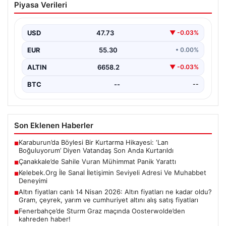
Piyasa Verileri
Panik Yarattı
Çanakkale’nin Kepez beldesinde bulunan halk plajında,
denizde metal bir parça fark edilmesiyle bölgedeki
USD
47.73
▼ -0.03%
güvenlik…
EUR
55.30
• 0.00%
ALTIN
6658.2
▼ -0.03%
BTC
--
--
Son Eklenen Haberler
Karaburun’da Böylesi Bir Kurtarma Hikayesi: ‘Lan
■
Boğuluyorum’ Diyen Vatandaş Son Anda Kurtarıldı
Çanakkale’de Sahile Vuran Mühimmat Panik Yarattı
■
Kelebek.Org İle Sanal İletişimin Seviyeli Adresi Ve Muhabbet
■
Deneyimi
Altın fiyatları canlı 14 Nisan 2026: Altın fiyatları ne kadar oldu?
■
Gram, çeyrek, yarım ve cumhuriyet altını alış satış fiyatları
Fenerbahçe’de Sturm Graz maçında Oosterwolde’den
■
kahreden haber!