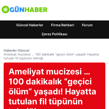
Güncel Haberler
Firma Rehberi
Forum
Çerez Politikası
Haberler
›
Güncel
›
Ameliyat mucizesi … 100 dakikalık “geçici ölüm” yaşadı! Hayatta
tutulan fil tüpünün tekniği
Ameliyat mucizesi …
100 dakikalık “geçici
ölüm” yaşadı! Hayatta
tutulan fil tüpünün