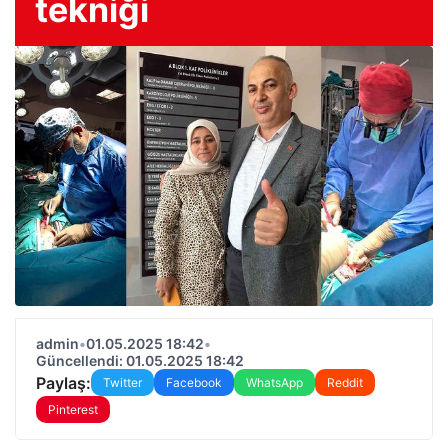
tekniği
admin
•
01.05.2025 18:42
•
Güncellendi: 01.05.2025 18:42
Paylaş:
Twitter
Facebook
WhatsApp
Reddit
Pinterest