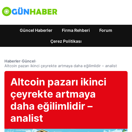
Güncel Haberler
Firma Rehberi
Forum
Çerez Politikası
Haberler
›
Güncel
›
Altcoin pazarı ikinci çeyrekte artmaya daha eğilimlidir – analist
Altcoin pazarı ikinci
çeyrekte artmaya
daha eğilimlidir –
analist