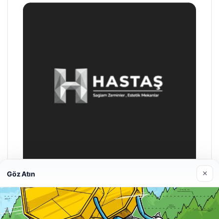
×
Göz Atın
Hastaş Beton
26/05/2026