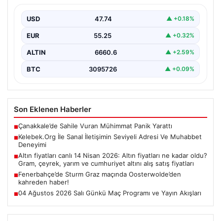
Dijital dünyasında bireylerin seviyeli bir şekilde bağlantı
oluşturması kritik bir önem barındırmaktadır. Güncel
USD
47.74
▲ +0.18%
olarak…
EUR
55.25
▲ +0.32%
ALTIN
6660.6
▲ +2.59%
BTC
3095726
▲ +0.09%
Son Eklenen Haberler
Çanakkale’de Sahile Vuran Mühimmat Panik Yarattı
■
Kelebek.Org İle Sanal İletişimin Seviyeli Adresi Ve Muhabbet
■
Deneyimi
Altın fiyatları canlı 14 Nisan 2026: Altın fiyatları ne kadar oldu?
■
Gram, çeyrek, yarım ve cumhuriyet altını alış satış fiyatları
Fenerbahçe’de Sturm Graz maçında Oosterwolde’den
■
kahreden haber!
04 Ağustos 2026 Salı Günkü Maç Programı ve Yayın Akışları
■