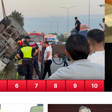
ünkü Maç Programı ve Yayın Akış
oldukça hareketli ve heyecan verici bir gün olacak. Gün boyunca…
Al
ka
al
24
6
7
8
9
10
Ch
ka
23