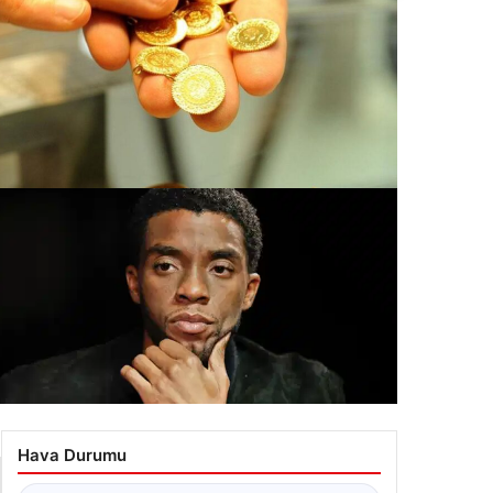
ları
tın fiyatları canlı 2 Nisan 2026: Altın fiyatları ne
dar oldu? Gram, çeyrek, yarım ve cumhuriyet altını
ış satış fiyatları
.07.2026 12:12
adwick Boseman’ın ölümünden altı yıl sonra miras
vgası: Aile eşine dava açtı
Hava Durumu
.07.2026 13:12