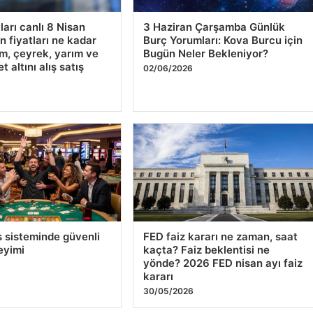
tları canlı 8 Nisan
3 Haziran Çarşamba Günlük
n fiyatları ne kadar
Burç Yorumları: Kova Burcu için
m, çeyrek, yarım ve
Bugün Neler Bekleniyor?
 altını alış satış
02/06/2026
6
s sisteminde güvenli
FED faiz kararı ne zaman, saat
eyimi
kaçta? Faiz beklentisi ne
yönde? 2026 FED nisan ayı faiz
kararı
30/05/2026