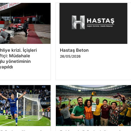
liye krizi. İçişleri
Hastaş Beton
ftçi: Müdahale
26/05/2026
ğlu yönetiminin
yapıldı
6