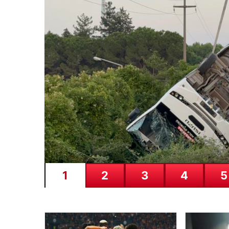
05.08.2026
04 Ağustos 2026 Salı G
04 Ağustos 2026 Salı günü, futbol tutkunları için 
1
2
3
4
5