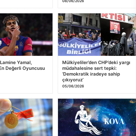
6
08/06/2026
 Lamine Yamal,
Mülkiyeliler’den CHP’deki yargı
En Değerli Oyuncusu
müdahalesine sert tepki:
‘Demokratik iradeye sahip
çıkıyoruz’
6
05/06/2026