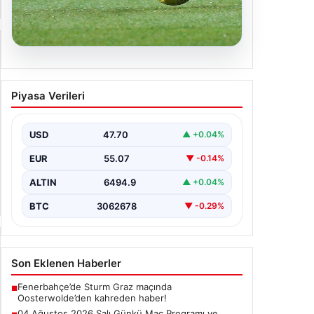
05.08.2026
04 Ağustos 2026 Salı Günkü
Piyasa Verileri
Maç Programı ve Yayın Akışları
04 Ağustos 2026 Salı günü, futbol tutkunları
için oldukça hareketli ve heyecan verici bir…
USD
47.70
▲ +0.04%
EUR
55.07
▼ -0.14%
ALTIN
6494.9
▲ +0.04%
BTC
3062678
▼ -0.29%
Son Eklenen Haberler
Fenerbahçe’de Sturm Graz maçında
■
Oosterwolde’den kahreden haber!
04 Ağustos 2026 Salı Günkü Maç Programı ve