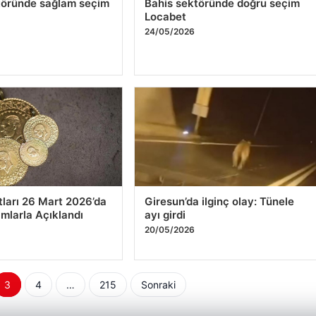
töründe sağlam seçim
Bahis sektöründe doğru seçim
t
Locabet
6
24/05/2026
atları 26 Mart 2026’da
Giresun’da ilginç olay: Tünele
mlarla Açıklandı
ayı girdi
6
20/05/2026
3
4
…
215
Sonraki