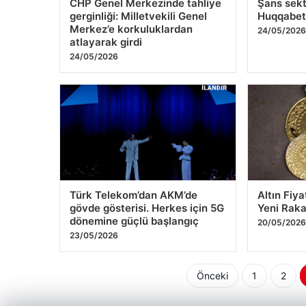
CHP Genel Merkezinde tahliye
Şans sek
gerginliği: Milletvekili Genel
Huqqabe
Merkez’e korkuluklardan
24/05/202
atlayarak girdi
24/05/2026
Türk Telekom’dan AKM’de
Altın Fiy
gövde gösterisi. Herkes için 5G
Yeni Raka
dönemine güçlü başlangıç
20/05/202
23/05/2026
Yazı
Önceki
1
2
sayfalaması