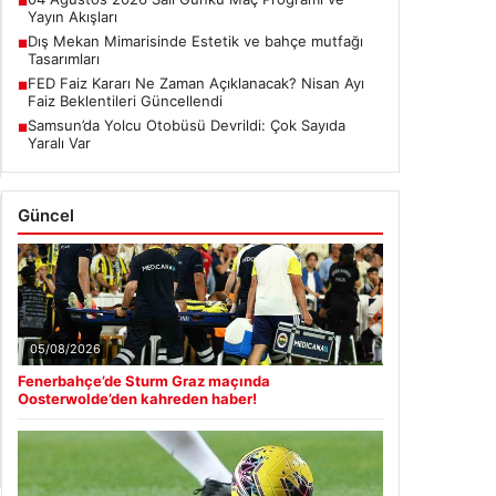
■
Yayın Akışları
Dış Mekan Mimarisinde Estetik ve bahçe mutfağı
■
Tasarımları
FED Faiz Kararı Ne Zaman Açıklanacak? Nisan Ayı
■
Faiz Beklentileri Güncellendi
Samsun’da Yolcu Otobüsü Devrildi: Çok Sayıda
■
Yaralı Var
Güncel
05/08/2026
Fenerbahçe’de Sturm Graz maçında
Oosterwolde’den kahreden haber!