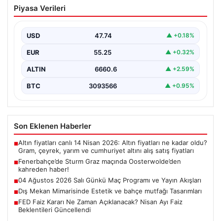
Fenerbahçe’de Sturm Graz maçında
Piyasa Verileri
Oosterwolde’den kahreden haber!
USD
47.74
▲ +0.18%
EUR
55.25
▲ +0.32%
ALTIN
6660.6
▲ +2.59%
BTC
3093566
▲ +0.95%
Son Eklenen Haberler
Altın fiyatları canlı 14 Nisan 2026: Altın fiyatları ne kadar oldu?
■
Gram, çeyrek, yarım ve cumhuriyet altını alış satış fiyatları
Fenerbahçe’de Sturm Graz maçında Oosterwolde’den
■
kahreden haber!
04 Ağustos 2026 Salı Günkü Maç Programı ve Yayın Akışları
■
Dış Mekan Mimarisinde Estetik ve bahçe mutfağı Tasarımları
■
FED Faiz Kararı Ne Zaman Açıklanacak? Nisan Ayı Faiz
■
Beklentileri Güncellendi