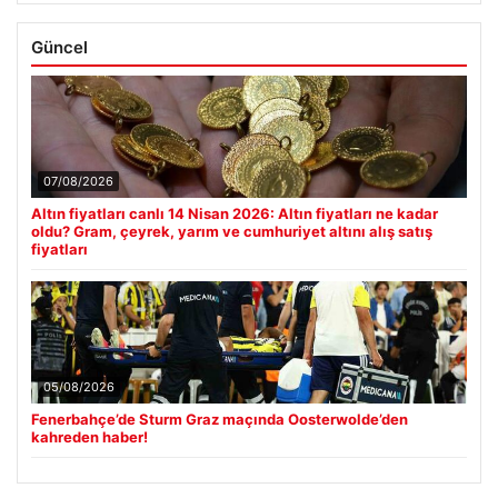
Güncel
07/08/2026
Altın fiyatları canlı 14 Nisan 2026: Altın fiyatları ne kadar
oldu? Gram, çeyrek, yarım ve cumhuriyet altını alış satış
fiyatları
05/08/2026
Fenerbahçe’de Sturm Graz maçında Oosterwolde’den
kahreden haber!