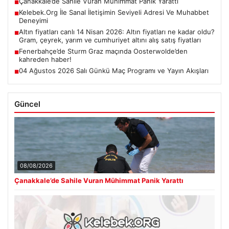
Çanakkale’de Sahile Vuran Mühimmat Panik Yarattı
■
Kelebek.Org İle Sanal İletişimin Seviyeli Adresi Ve Muhabbet
■
Deneyimi
Altın fiyatları canlı 14 Nisan 2026: Altın fiyatları ne kadar oldu?
■
Gram, çeyrek, yarım ve cumhuriyet altını alış satış fiyatları
Fenerbahçe’de Sturm Graz maçında Oosterwolde’den
■
kahreden haber!
04 Ağustos 2026 Salı Günkü Maç Programı ve Yayın Akışları
■
Güncel
08/08/2026
Çanakkale’de Sahile Vuran Mühimmat Panik Yarattı