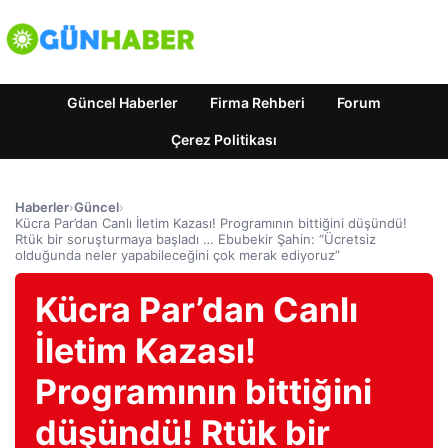
Güncel Haberler
Firma Rehberi
Forum
Çerez Politikası
Haberler
›
Güncel
›
Kücra Par’dan Canlı İletim Kazası! Programının bittiğini düşündü!
Rtük bir soruşturmaya başladı … Ebubekir Şahin: “Ücretsiz
olduğunda neler yapabileceğini çok merak ediyoruz”
Kücra Par’dan Canlı
İletim Kazası!
Programının bittiğini
düşündü! Rtük bir