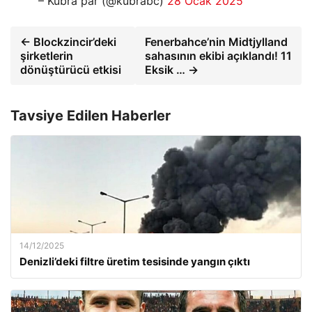
– Kubra par (@kubrabc)
28 Ocak 2025
← Blockzincir’deki
Fenerbahce’nin Midtjylland
şirketlerin
sahasının ekibi açıklandı! 11
dönüştürücü etkisi
Eksik … →
Tavsiye Edilen Haberler
14/12/2025
Denizli’deki filtre üretim tesisinde yangın çıktı