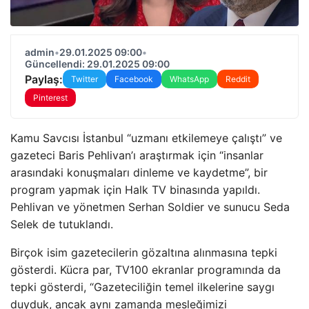
admin
•
29.01.2025 09:00
•
Güncellendi: 29.01.2025 09:00
Paylaş:
Twitter
Facebook
WhatsApp
Reddit
Pinterest
Kamu Savcısı İstanbul “uzmanı etkilemeye çalıştı” ve
gazeteci Baris Pehlivan’ı araştırmak için “insanlar
arasındaki konuşmaları dinleme ve kaydetme”, bir
program yapmak için Halk TV binasında yapıldı.
Pehlivan ve yönetmen Serhan Soldier ve sunucu Seda
Selek de tutuklandı.
Birçok isim gazetecilerin gözaltına alınmasına tepki
gösterdi. Kücra par, TV100 ekranlar programında da
tepki gösterdi, “Gazeteciliğin temel ilkelerine saygı
duyduk, ancak aynı zamanda mesleğimizi