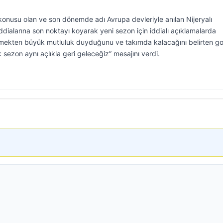
onusu olan ve son dönemde adı Avrupa devleriyle anılan Nijeryalı
iddialarına son noktayı koyarak yeni sezon için iddialı açıklamalarda
iymekten büyük mutluluk duyduğunu ve takımda kalacağını belirten go
 sezon aynı açlıkla geri geleceğiz” mesajını verdi.