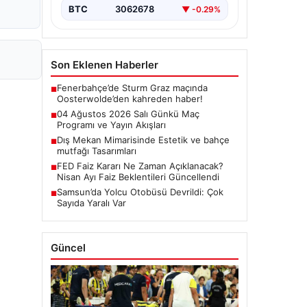
BTC
3062678
▼ -0.29%
Son Eklenen Haberler
Fenerbahçe’de Sturm Graz maçında
■
Oosterwolde’den kahreden haber!
04 Ağustos 2026 Salı Günkü Maç
■
Programı ve Yayın Akışları
Dış Mekan Mimarisinde Estetik ve bahçe
■
mutfağı Tasarımları
FED Faiz Kararı Ne Zaman Açıklanacak?
■
Nisan Ayı Faiz Beklentileri Güncellendi
Samsun’da Yolcu Otobüsü Devrildi: Çok
■
Sayıda Yaralı Var
Güncel