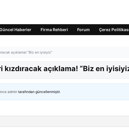
Güncel Haberler
Firma Rehberi
Forum
Çerez Politikas
ıracak açıklama! “Biz en iyisiyiz”
 kızdıracak açıklama! “Biz en iyisiyi
 önce
admin
tarafından güncellenmiştir.