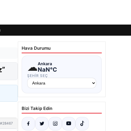
ı
Hava Durumu
☁
Ankara
z”
NaN°C
ŞEHIR SEÇ
Bizi Takip Edin
#28467