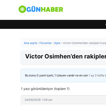
Ana sayfa
›
Forumlar
›
Spor
›
Victor Osimhen’den rakipleri kızd
Victor Osimhen’den rakipleri
Bu konu 0 yanıt içerir, 1 izleyen vardır ve en son
1 ay 2 hafta
1 yazı görüntüleniyor (toplam 1)
24/06/2026: 1:06 am