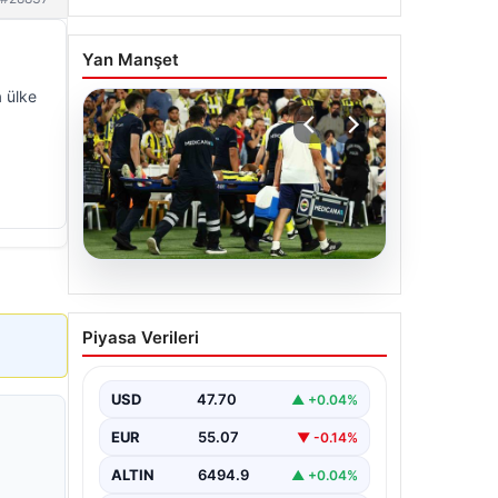
Yan Manşet
 ülke
05.08.2026
Fenerbahçe’de Sturm
Piyasa Verileri
Graz maçında
Oosterwolde’den
kahreden haber!
USD
47.70
▲ +0.04%
EUR
55.07
▼ -0.14%
ALTIN
6494.9
▲ +0.04%