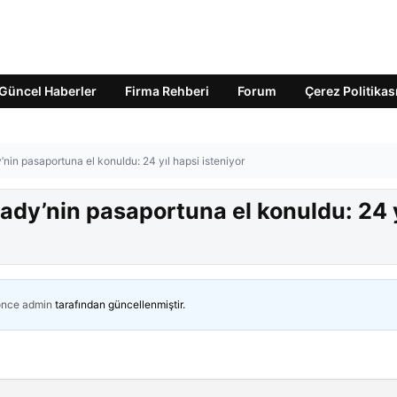
Güncel Haberler
Firma Rehberi
Forum
Çerez Politikas
dy’nin pasaportuna el konuldu: 24 yıl hapsi isteniyor
t Lady’nin pasaportuna el konuldu: 24 
önce
admin
tarafından güncellenmiştir.