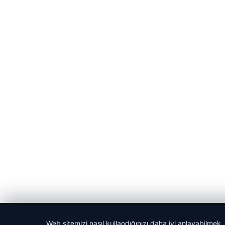
© 2026 Gün Haber – Güncel Haberler
Web sitemizi nasıl kullandığınızı daha iyi anlayabilmek,