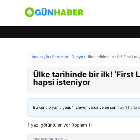
Ana sayfa
›
Forumlar
›
Dünya
›
Ülke tarihinde bir ilk! ‘First La
Ülke tarihinde bir ilk! ‘Firs
hapsi isteniyor
Bu konu 0 yanıt içerir, 1 izleyen vardır ve en son
1 ay 1 hafta 
1 yazı görüntüleniyor (toplam 1)
26/06/2026: 8:03 am