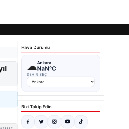
ı
Hava Durumu
☁
Ankara
yıl
NaN°C
ŞEHIR SEÇ
Bizi Takip Edin
#28837