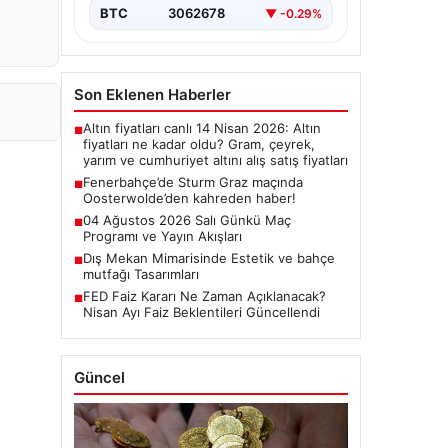
BTC
3062678
▼ -0.29%
Son Eklenen Haberler
Altın fiyatları canlı 14 Nisan 2026: Altın
■
fiyatları ne kadar oldu? Gram, çeyrek,
yarım ve cumhuriyet altını alış satış fiyatları
Fenerbahçe’de Sturm Graz maçında
■
Oosterwolde’den kahreden haber!
04 Ağustos 2026 Salı Günkü Maç
■
Programı ve Yayın Akışları
Dış Mekan Mimarisinde Estetik ve bahçe
■
mutfağı Tasarımları
FED Faiz Kararı Ne Zaman Açıklanacak?
■
Nisan Ayı Faiz Beklentileri Güncellendi
Güncel