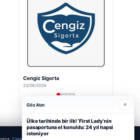
Cengiz Sigorta
23/06/2026
×
Göz Atın
Ülke tarihinde bir ilk! ‘First Lady’nin
pasaportuna el konuldu: 24 yıl hapsi
isteniyor
ıyoruz.
Çerez Politikamız
Reddet
Kabul Et