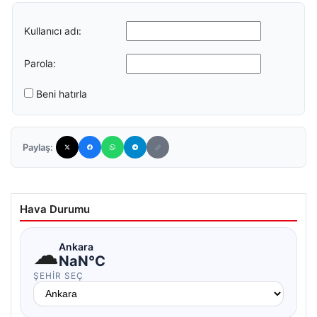
Kullanıcı adı:
Parola:
Beni hatırla
Paylaş:
Hava Durumu
☁
Ankara
NaN°C
ŞEHIR SEÇ