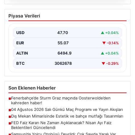
05.08.2026
04 Ağustos 2026 Salı Günkü Maç
Piyasa Verileri
Programı ve Yayın Akışları
04 Ağustos 2026 Salı günü, futbol tutkunları için
oldukça hareketli ve heyecan verici bir…
USD
47.70
▲ +0.04%
EUR
55.07
▼ -0.14%
ALTIN
6494.9
▲ +0.04%
BTC
3062678
▼ -0.29%
Son Eklenen Haberler
Fenerbahçe’de Sturm Graz maçında Oosterwolde’den
■
kahreden haber!
04 Ağustos 2026 Salı Günkü Maç Programı ve Yayın Akışları
■
Dış Mekan Mimarisinde Estetik ve bahçe mutfağı Tasarımları
■
FED Faiz Kararı Ne Zaman Açıklanacak? Nisan Ayı Faiz
■
Beklentileri Güncellendi
Samsun’da Yolcu Otobüsü Devrildi: Çok Sayıda Yaralı Var
■