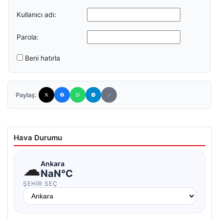
Kullanıcı adı:
Parola:
Beni hatırla
Paylaş:
Hava Durumu
☁
Ankara
NaN°C
ŞEHIR SEÇ