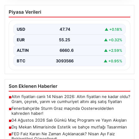
Fenerbahçe’de Sturm Graz maçında
Piyasa Verileri
Oosterwolde’den kahreden haber!
USD
47.74
▲ +0.18%
EUR
55.25
▲ +0.32%
ALTIN
6660.6
▲ +2.59%
BTC
3093566
▲ +0.95%
Son Eklenen Haberler
Altın fiyatları canlı 14 Nisan 2026: Altın fiyatları ne kadar oldu?
■
Gram, çeyrek, yarım ve cumhuriyet altını alış satış fiyatları
Fenerbahçe’de Sturm Graz maçında Oosterwolde’den
■
kahreden haber!
04 Ağustos 2026 Salı Günkü Maç Programı ve Yayın Akışları
■
Dış Mekan Mimarisinde Estetik ve bahçe mutfağı Tasarımları
■
FED Faiz Kararı Ne Zaman Açıklanacak? Nisan Ayı Faiz
■
Beklentileri Güncellendi