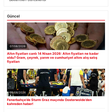
Güncel
07/08/2026
Altın fiyatları canlı 14 Nisan 2026: Altın fiyatları ne kadar
oldu? Gram, çeyrek, yarım ve cumhuriyet altını alış satış
fiyatları
05/08/2026
Fenerbahçe’de Sturm Graz maçında Oosterwolde’den
kahreden haber!