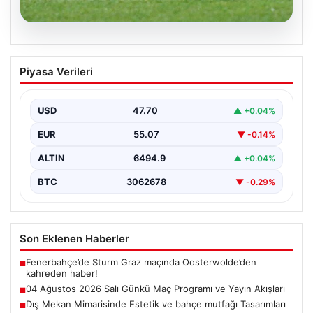
05.08.2026
04 Ağustos 2026 Salı Günkü Maç
Piyasa Verileri
Programı ve Yayın Akışları
04 Ağustos 2026 Salı günü, futbol tutkunları için
oldukça hareketli ve heyecan verici bir…
USD
47.70
▲ +0.04%
EUR
55.07
▼ -0.14%
ALTIN
6494.9
▲ +0.04%
BTC
3062678
▼ -0.29%
Son Eklenen Haberler
Fenerbahçe’de Sturm Graz maçında Oosterwolde’den
■
kahreden haber!
04 Ağustos 2026 Salı Günkü Maç Programı ve Yayın Akışları
■
Dış Mekan Mimarisinde Estetik ve bahçe mutfağı Tasarımları
■