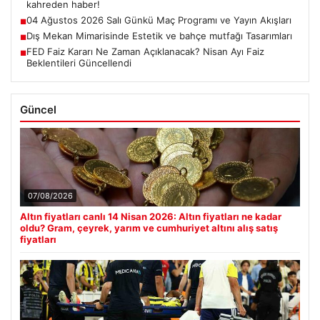
kahreden haber!
04 Ağustos 2026 Salı Günkü Maç Programı ve Yayın Akışları
■
Dış Mekan Mimarisinde Estetik ve bahçe mutfağı Tasarımları
■
FED Faiz Kararı Ne Zaman Açıklanacak? Nisan Ayı Faiz
■
Beklentileri Güncellendi
Güncel
07/08/2026
Altın fiyatları canlı 14 Nisan 2026: Altın fiyatları ne kadar
oldu? Gram, çeyrek, yarım ve cumhuriyet altını alış satış
fiyatları