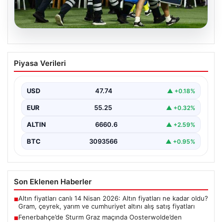
05.08.2026
Fenerbahçe’de Sturm Graz maçında
Piyasa Verileri
Oosterwolde’den kahreden haber!
USD
47.74
▲ +0.18%
EUR
55.25
▲ +0.32%
ALTIN
6660.6
▲ +2.59%
BTC
3093566
▲ +0.95%
Son Eklenen Haberler
Altın fiyatları canlı 14 Nisan 2026: Altın fiyatları ne kadar oldu?
■
Gram, çeyrek, yarım ve cumhuriyet altını alış satış fiyatları
Fenerbahçe’de Sturm Graz maçında Oosterwolde’den
■