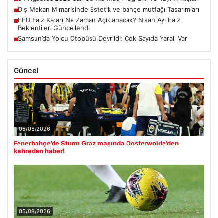
Dış Mekan Mimarisinde Estetik ve bahçe mutfağı Tasarımları
■
FED Faiz Kararı Ne Zaman Açıklanacak? Nisan Ayı Faiz
■
Beklentileri Güncellendi
Samsun’da Yolcu Otobüsü Devrildi: Çok Sayıda Yaralı Var
■
Güncel
05/08/2026
Fenerbahçe’de Sturm Graz maçında Oosterwolde’den
kahreden haber!
05/08/2026