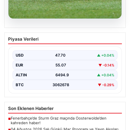
05.08.2026
04 Ağustos 2026 Salı Günkü Maç
Piyasa Verileri
Programı ve Yayın Akışları
04 Ağustos 2026 Salı günü, futbol tutkunları için
oldukça hareketli ve heyecan verici bir…
USD
47.70
▲ +0.04%
EUR
55.07
▼ -0.14%
ALTIN
6494.9
▲ +0.04%
BTC
3062678
▼ -0.29%
Son Eklenen Haberler
Fenerbahçe’de Sturm Graz maçında Oosterwolde’den
■
kahreden haber!
04 Ağustos 2026 Salı Günkü Maç Programı ve Yayın Akışları
■