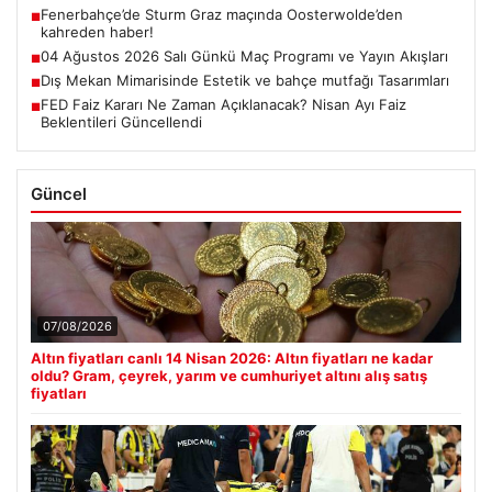
Fenerbahçe’de Sturm Graz maçında Oosterwolde’den
■
kahreden haber!
04 Ağustos 2026 Salı Günkü Maç Programı ve Yayın Akışları
■
Dış Mekan Mimarisinde Estetik ve bahçe mutfağı Tasarımları
■
FED Faiz Kararı Ne Zaman Açıklanacak? Nisan Ayı Faiz
■
Beklentileri Güncellendi
Güncel
07/08/2026
Altın fiyatları canlı 14 Nisan 2026: Altın fiyatları ne kadar
oldu? Gram, çeyrek, yarım ve cumhuriyet altını alış satış
fiyatları