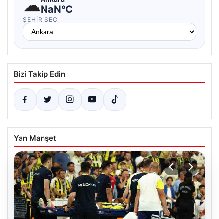
☁
NaN°C
ŞEHIR SEÇ
Bizi Takip Edin
Yan Manşet