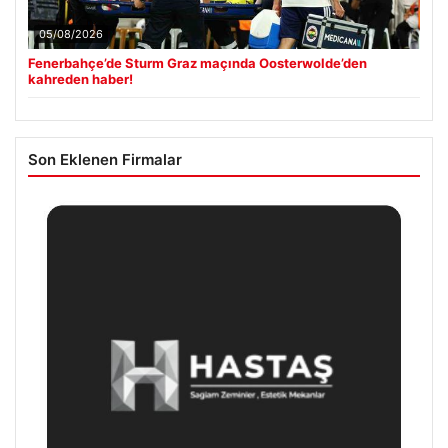
05/08/2026
Fenerbahçe’de Sturm Graz maçında Oosterwolde’den
kahreden haber!
Son Eklenen Firmalar