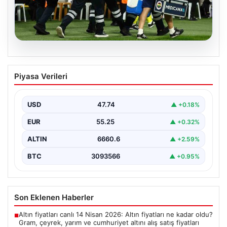
05.08.2026
Fenerbahçe’de Sturm Graz maçında
Piyasa Verileri
Oosterwolde’den kahreden haber!
USD
47.74
▲ +0.18%
EUR
55.25
▲ +0.32%
ALTIN
6660.6
▲ +2.59%
BTC
3093566
▲ +0.95%
Son Eklenen Haberler
Altın fiyatları canlı 14 Nisan 2026: Altın fiyatları ne kadar oldu?
■
Gram, çeyrek, yarım ve cumhuriyet altını alış satış fiyatları