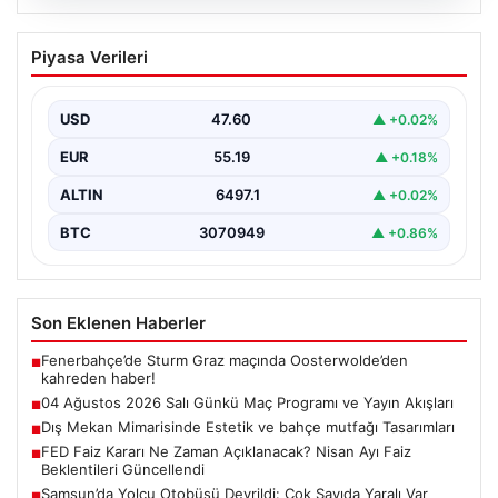
05.08.2026
04 Ağustos 2026 Salı Günkü Maç
Piyasa Verileri
Programı ve Yayın Akışları
04 Ağustos 2026 Salı günü, futbol tutkunları için
oldukça hareketli ve heyecan verici bir…
USD
47.60
▲ +0.02%
EUR
55.19
▲ +0.18%
ALTIN
6497.1
▲ +0.02%
BTC
3070949
▲ +0.86%
Son Eklenen Haberler
Fenerbahçe’de Sturm Graz maçında Oosterwolde’den
■
kahreden haber!
04 Ağustos 2026 Salı Günkü Maç Programı ve Yayın Akışları
■
Dış Mekan Mimarisinde Estetik ve bahçe mutfağı Tasarımları
■
FED Faiz Kararı Ne Zaman Açıklanacak? Nisan Ayı Faiz
■
Beklentileri Güncellendi
Samsun’da Yolcu Otobüsü Devrildi: Çok Sayıda Yaralı Var
■