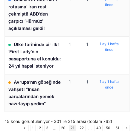
önce
rotasına’ İran rest
çekmişti! ABD’den
çarpıcı ‘Hürmüz’
açıklaması geldi!
Ülke tarihinde bir ilk!
1
1
1 ay 1 hafta
önce
‘First Lady’nin
pasaportuna el konuldu:
24 yıl hapsi isteniyor
Avrupa’nın göbeğinde
1
1
1 ay 1 hafta
önce
vahşet! “İnsan
parçalarından yemek
hazırlayıp yedim”
15 konu görüntüleniyor - 301 ile 315 arası (toplam 762)
←
1
2
3
20
21
22
49
50
51
→
…
…