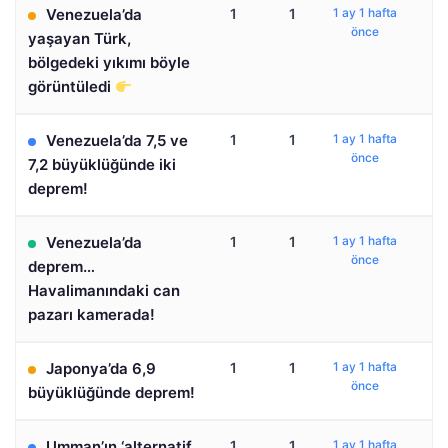
Venezuela’da
1
1
1 ay 1 hafta
önce
yaşayan Türk,
bölgedeki yıkımı böyle
görüntüledi
Venezuela’da 7,5 ve
1
1
1 ay 1 hafta
önce
7,2 büyüklüğünde iki
deprem!
Venezuela’da
1
1
1 ay 1 hafta
önce
deprem…
Havalimanındaki can
pazarı kamerada!
Japonya’da 6,9
1
1
1 ay 1 hafta
önce
büyüklüğünde deprem!
Umman’ın ‘alternatif
1
1
1 ay 1 hafta