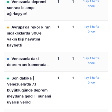
Venezuela depremi
1
1
1 ay 1 hafta
önce
sonrası bilanço
ağırlaşıyor!
Avrupa’da rekor kıran
1
1
1 ay 1 hafta
önce
sıcaklıklarda 300’e
yakın kişi hayatını
kaybetti
Venezuela’daki
1
1
1 ay 1 hafta
önce
deprem anı kamerada…
Son dakika |
1
1
1 ay 1 hafta
önce
Venezuela’da 7.1
büyüklüğünde deprem
meydana geldi! Tsunami
uyarısı verildi