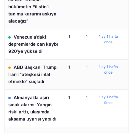
hükümetin Filistin’i
tanıma kararını askıya
alacağız”
Venezuela’daki
1
1
1 ay 1 hafta
önce
depremlerde can kaybı
920’ye yükseldi
ABD Başkanı Trump,
1
1
1 ay 1 hafta
önce
İran’ı “ateşkesi ihlal
etmekle” suçladı
Almanya’da aşırı
1
1
1 ay 1 hafta
önce
sıcak alarmı: Yangın
riski arttı, ulaşımda
aksama uyarısı yapıldı