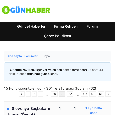
Güncel Haberler
Firma Rehberi
Forum
Çerez Politikası
Ana sayfa
›
Forumlar
›
Dünya
Bu forum 762 konu içeriyor ve en son
admin
tarafından
23 saat 44
dakika önce
tarihinde güncellendi.
15 konu görüntüleniyor - 301 ile 315 arası (toplam 762)
←
1
2
3
20
21
22
49
50
51
→
…
…
Slovenya Başbakanı
1
1
1 ay 1 hafta
önce
Jansa: “Önceki