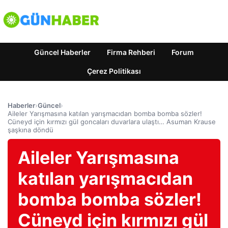
Güncel Haberler
Firma Rehberi
Forum
Çerez Politikası
Haberler
›
Güncel
›
Aileler Yarışmasına katılan yarışmacıdan bomba bomba sözler!
Cüneyd için kırmızı gül goncaları duvarlara ulaştı… Asuman Krause
şaşkına döndü
Aileler Yarışmasına
katılan yarışmacıdan
bomba bomba sözler!
Cüneyd için kırmızı gül