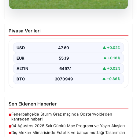
05.08.2026
04 Ağustos 2026 Salı Günkü Maç
Piyasa Verileri
Programı ve Yayın Akışları
04 Ağustos 2026 Salı günü, futbol tutkunları için
oldukça hareketli ve heyecan verici bir…
USD
47.60
▲ +0.02%
EUR
55.19
▲ +0.18%
ALTIN
6497.1
▲ +0.02%
BTC
3070949
▲ +0.86%
Son Eklenen Haberler
Fenerbahçe’de Sturm Graz maçında Oosterwolde’den
■
kahreden haber!
04 Ağustos 2026 Salı Günkü Maç Programı ve Yayın Akışları
■
Dış Mekan Mimarisinde Estetik ve bahçe mutfağı Tasarımları
■