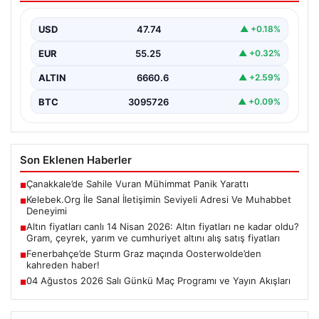
Dijital dünyasında bireylerin seviyeli bir şekilde bağlantı
oluşturması kritik bir önem barındırmaktadır. Güncel
USD
47.74
▲ +0.18%
olarak…
EUR
55.25
▲ +0.32%
ALTIN
6660.6
▲ +2.59%
BTC
3095726
▲ +0.09%
Son Eklenen Haberler
Çanakkale’de Sahile Vuran Mühimmat Panik Yarattı
■
Kelebek.Org İle Sanal İletişimin Seviyeli Adresi Ve Muhabbet
■
Deneyimi
Altın fiyatları canlı 14 Nisan 2026: Altın fiyatları ne kadar oldu?
■
Gram, çeyrek, yarım ve cumhuriyet altını alış satış fiyatları
Fenerbahçe’de Sturm Graz maçında Oosterwolde’den
■
kahreden haber!
04 Ağustos 2026 Salı Günkü Maç Programı ve Yayın Akışları
■