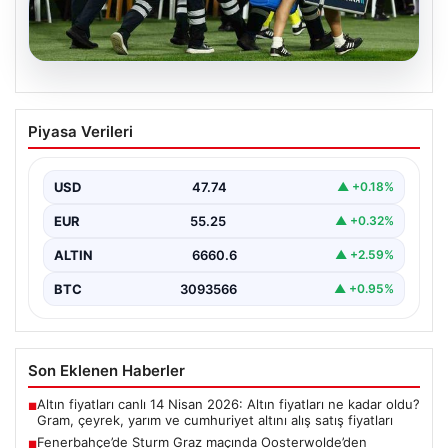
05.08.2026
Fenerbahçe’de Sturm Graz maçında
Piyasa Verileri
Oosterwolde’den kahreden haber!
USD
47.74
▲ +0.18%
EUR
55.25
▲ +0.32%
ALTIN
6660.6
▲ +2.59%
BTC
3093566
▲ +0.95%
Son Eklenen Haberler
Altın fiyatları canlı 14 Nisan 2026: Altın fiyatları ne kadar oldu?
■
Gram, çeyrek, yarım ve cumhuriyet altını alış satış fiyatları
Fenerbahçe’de Sturm Graz maçında Oosterwolde’den
■