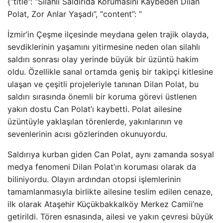
{“title”: “Silahlı Saldırıda Korumasını Kaybeden Dilan
Polat, Zor Anlar Yaşadı”, “content”: “
İzmir’in Çeşme ilçesinde meydana gelen trajik olayda,
sevdiklerinin yaşamını yitirmesine neden olan silahlı
saldırı sonrası olay yerinde büyük bir üzüntü hakim
oldu. Özellikle sanal ortamda geniş bir takipçi kitlesine
ulaşan ve çeşitli projeleriyle tanınan Dilan Polat, bu
saldırı sırasında önemli bir koruma görevi üstlenen
yakın dostu Can Polat’ı kaybetti. Polat ailesine
üzüntüyle yaklaşılan törenlerde, yakınlarının ve
sevenlerinin acısı gözlerinden okunuyordu.
Saldırıya kurban giden Can Polat, aynı zamanda sosyal
medya fenomeni Dilan Polat’ın koruması olarak da
biliniyordu. Olayın ardından otopsi işlemlerinin
tamamlanmasıyla birlikte ailesine teslim edilen cenaze,
ilk olarak Ataşehir Küçükbakkalköy Merkez Camii’ne
getirildi. Tören esnasında, ailesi ve yakın çevresi büyük