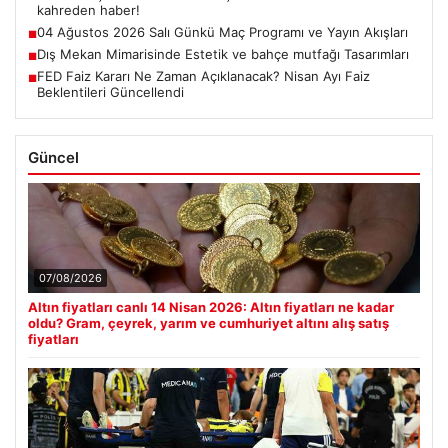
kahreden haber!
04 Ağustos 2026 Salı Günkü Maç Programı ve Yayın Akışları
■
Dış Mekan Mimarisinde Estetik ve bahçe mutfağı Tasarımları
■
FED Faiz Kararı Ne Zaman Açıklanacak? Nisan Ayı Faiz
■
Beklentileri Güncellendi
Güncel
07/08/2026
Altın fiyatları canlı 14 Nisan 2026: Altın fiyatları ne kadar
oldu? Gram, çeyrek, yarım ve cumhuriyet altını alış satış
fiyatları