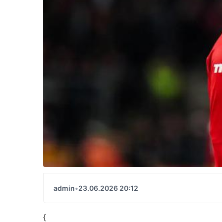
admin
•
23.06.2026 20:12
{