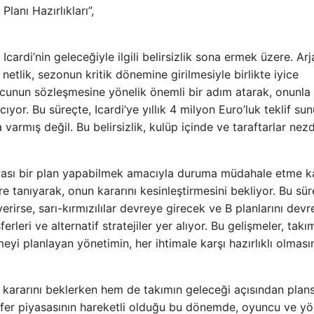
Planı Hazırlıkları”,
rdi’nin geleceğiyle ilgili belirsizlik sona ermek üzere. Arja
etlik, sezonun kritik dönemine girilmesiyle birlikte iyice
ncunun sözleşmesine yönelik önemli bir adım atarak, onunla
or. Bu süreçte, Icardi’ye yıllık 4 milyon Euro’luk teklif su
varmış değil. Bu belirsizlik, kulüp içinde ve taraftarlar nez
lası bir plan yapabilmek amacıyla duruma müdahale etme ka
 tanıyarak, onun kararını kesinleştirmesini bekliyor. Bu sür
rirse, sarı-kırmızılılar devreye girecek ve B planlarını devr
rleri ve alternatif stratejiler yer alıyor. Bu gelişmeler, takı
i planlayan yönetimin, her ihtimale karşı hazırlıklı olması
 kararını beklerken hem de takımın geleceği açısından plans
nsfer piyasasının hareketli olduğu bu dönemde, oyuncu ve y