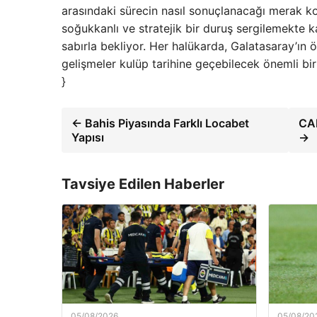
arasındaki sürecin nasıl sonuçlanacağı merak ko
soğukkanlı ve stratejik bir duruş sergilemekte kara
sabırla bekliyor. Her halükarda, Galatasaray’ı
gelişmeler kulüp tarihine geçebilecek önemli bir
}
← Bahis Piyasında Farklı Locabet
CAN
Yapısı
→
Tavsiye Edilen Haberler
05/08/2026
05/08/20