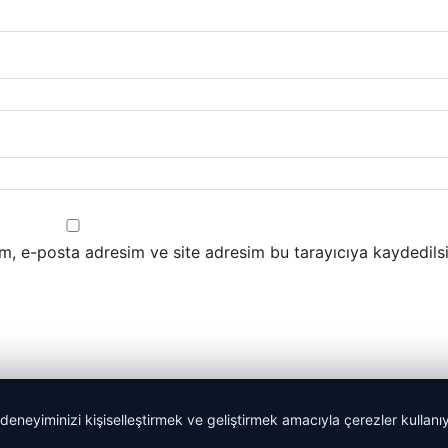
m, e-posta adresim ve site adresim bu tarayıcıya kaydedilsi
 deneyiminizi kişiselleştirmek ve geliştirmek amacıyla çerezler kullan
malta work and study
|
lemagrup.com.tr