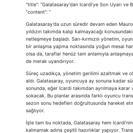
“title”: “Galatasaray’dan Icardi’ye Son Uyarı ve B 
“content”: “
Galatasaray’da uzun süredir devam eden Mauro Ica
yıldızın takımda kalıp kalmayacağı konusundaki n
netleşmeye başladı. Sarı-kırmızılı yönetim, oyu
bir anlaşma yapma noktasında yoğun mesai harcıy
olsa da, taraflar henüz tam anlamıyla anlaşmaya 
de merak uyandırıyor.
Süreç uzadıkça, yönetim gerilimi azaltmak ve o
aldı. Galatasaray, oyuncuya ay sonuna kadar süre
sonunda, eğer Icardi takımdan ayrılmaya karar ve
sokacak. Bu planlar arasında farklı oyuncu transfe
sezon sonu hedefleri doğrultusunda hareket etmey
sağlıyor.
İşte tam bu noktada, Galatasaray hem Icardi’nin
kalmamak adına çeşitli hazırlıklar yapıyor. Tra