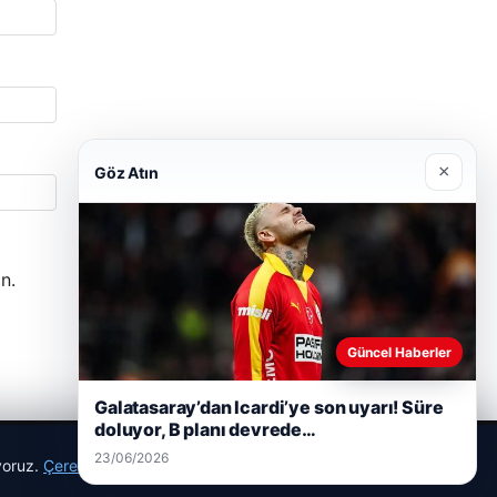
×
Göz Atın
n.
Güncel Haberler
Galatasaray’dan Icardi’ye son uyarı! Süre
doluyor, B planı devrede…
23/06/2026
ıyoruz.
Çerez Politikamız
Reddet
Kabul Et