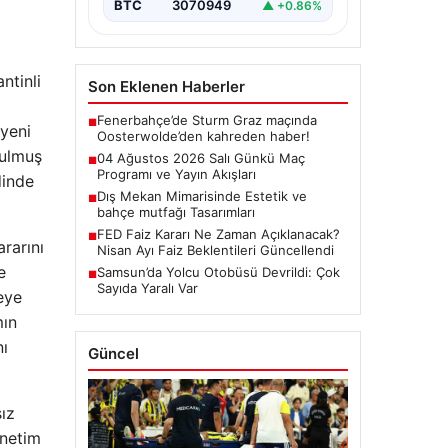
BTC
3070949
▲ +0.86%
ntinli
Son Eklenen Haberler
Fenerbahçe’de Sturm Graz maçında
■
 yeni
Oosterwolde’den kahreden haber!
nulmuş
04 Ağustos 2026 Salı Günkü Maç
■
Programı ve Yayın Akışları
dinde
Dış Mekan Mimarisinde Estetik ve
■
bahçe mutfağı Tasarımları
FED Faiz Kararı Ne Zaman Açıklanacak?
■
rarını
Nisan Ayı Faiz Beklentileri Güncellendi
e
Samsun’da Yolcu Otobüsü Devrildi: Çok
■
Sayıda Yaralı Var
eye
mın
nı
Güncel
ız
önetim