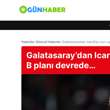
Haberler
›
Güncel Haberler
›
Galatasaray’dan Icardi’ye son u
Galatasaray’dan Icar
B planı devrede…