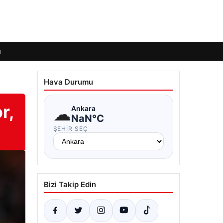
ı
Hava Durumu
r,
☁
Ankara
NaN°C
ŞEHIR SEÇ
Bizi Takip Edin