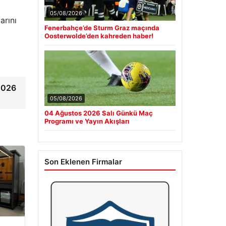
05/08/2026
arını
Fenerbahçe’de Sturm Graz maçında
Oosterwolde’den kahreden haber!
 2026
05/08/2026
04 Ağustos 2026 Salı Günkü Maç
Programı ve Yayın Akışları
Son Eklenen Firmalar