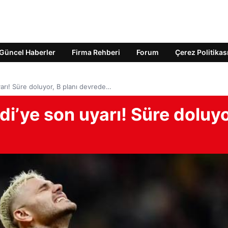
Güncel Haberler
Firma Rehberi
Forum
Çerez Politikas
yarı! Süre doluyor, B planı devrede…
di’ye son uyarı! Süre doluyo