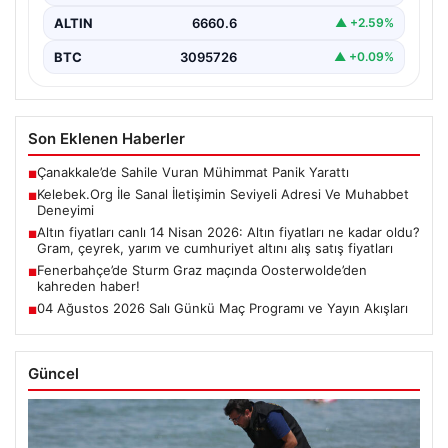
ALTIN
6660.6
▲ +2.59%
BTC
3095726
▲ +0.09%
Son Eklenen Haberler
Çanakkale’de Sahile Vuran Mühimmat Panik Yarattı
■
Kelebek.Org İle Sanal İletişimin Seviyeli Adresi Ve Muhabbet
■
Deneyimi
Altın fiyatları canlı 14 Nisan 2026: Altın fiyatları ne kadar oldu?
■
Gram, çeyrek, yarım ve cumhuriyet altını alış satış fiyatları
Fenerbahçe’de Sturm Graz maçında Oosterwolde’den
■
kahreden haber!
04 Ağustos 2026 Salı Günkü Maç Programı ve Yayın Akışları
■
Güncel