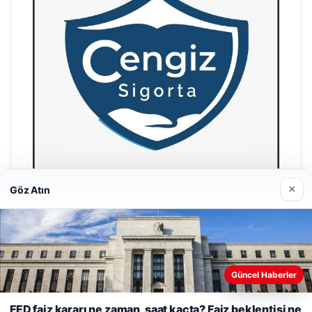
×
Göz Atın
Hastaş Beton
26/05/2026
Güncel Haberler
Web sitemizi nasıl kullandığınızı daha iyi anlayabilmek,
deneyiminizi kişiselleştirmek ve geliştirmek amacıyla çerezler
FED faiz kararı ne zaman, saat kaçta? Faiz beklentisi ne