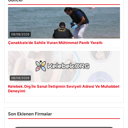
08/08/2026
Çanakkale’de Sahile Vuran Mühimmat Panik Yarattı
08/08/2026
Kelebek.Org İle Sanal İletişimin Seviyeli Adresi Ve Muhabbet
Deneyimi
Son Eklenen Firmalar