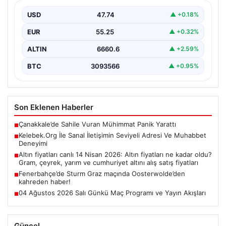
Dijital dünyasında bireylerin seviyeli bir şekilde bağlantı
oluşturması kritik bir önem barındırmaktadır. Güncel
USD
47.74
▲ +0.18%
olarak…
EUR
55.25
▲ +0.32%
ALTIN
6660.6
▲ +2.59%
BTC
3093566
▲ +0.95%
Son Eklenen Haberler
Çanakkale’de Sahile Vuran Mühimmat Panik Yarattı
■
Kelebek.Org İle Sanal İletişimin Seviyeli Adresi Ve Muhabbet
■
Deneyimi
Altın fiyatları canlı 14 Nisan 2026: Altın fiyatları ne kadar oldu?
■
Gram, çeyrek, yarım ve cumhuriyet altını alış satış fiyatları
Fenerbahçe’de Sturm Graz maçında Oosterwolde’den
■
kahreden haber!
04 Ağustos 2026 Salı Günkü Maç Programı ve Yayın Akışları
■
Güncel