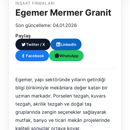
İNŞAAT FIRMALARI
Egemer Mermer Granit
Son güncelleme: 04.01.2026
Paylaş
Twitter / X
LinkedIn
Facebook
WhatsApp
Egemer, yapı sektöründe yılların getirdiği
bilgi birikimiyle mekânlara değer katan bir
uzman markadır. Porselen tezgah, kuvars
tezgah, akrilik tezgah ve doğal taş
gruplarında zengin seçenekler sağlayarak
mutfak, banyo ve ticari mekân projelerinde
kaliteli sonuçlar ortaya koyar.