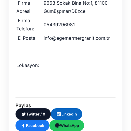
Firma
9663 Sokak Bina No:1, 81100
Adresi:
Gümüşpınar/Düzce
Firma
05439296981
Telefon:
E-Posta:
info@egemermergranit.com.tr
Lokasyon:
Paylaş
Twitter / X
LinkedIn
Facebook
WhatsApp