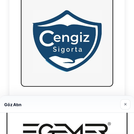
Hastaş Beton
×
Göz Atın
26/05/2026