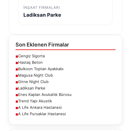
İNŞAAT FIRMALARI
Ladiksan Parke
Son Eklenen Firmalar
Cengiz Sigorta
■
Hastaş Beton
■
Bulkoon Toptan Ayakkabı
■
Magusa Night Club
■
Girne Night Club
■
Ladiksan Parke
■
Enes Kaplan Avukatlık Bürosu
■
Trend Yapı Akustik
■
A Life Ankara Hastanesi
■
A Life Pursaklar Hastanesi
■