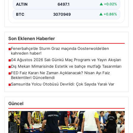
ALTIN
6497.1
▲ +0.02%
BTC
3070949
▲ +0.86%
Son Eklenen Haberler
Fenerbahçe’de Sturm Graz maçında Oosterwolde’den
■
kahreden haber!
04 Ağustos 2026 Salı Günkü Maç Programı ve Yayın Akışları
■
Dış Mekan Mimarisinde Estetik ve bahçe mutfağı Tasarımları
■
FED Faiz Kararı Ne Zaman Açıklanacak? Nisan Ayı Faiz
■
Beklentileri Güncellendi
Samsun’da Yolcu Otobüsü Devrildi: Çok Sayıda Yaralı Var
■
Güncel