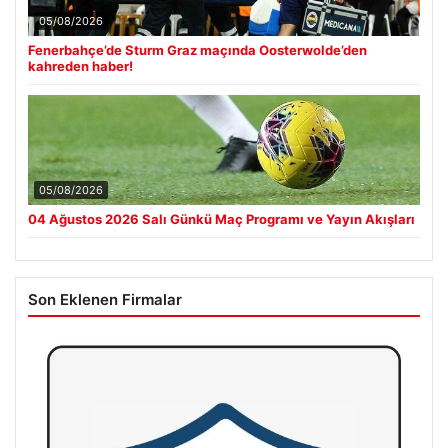
05/08/2026
Fenerbahçe’de Sturm Graz maçında Oosterwolde’den
kahreden haber!
05/08/2026
04 Ağustos 2026 Salı Günkü Maç Programı ve Yayın Akışları
Son Eklenen Firmalar